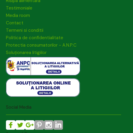
Risipa alimentara
Testimoniale
Media room
Contact
Termeni si conditii
Politica de confidentialitate
Protectia consumatorilor - A.N.P.C
Soluționarea litigiilor
Social Media