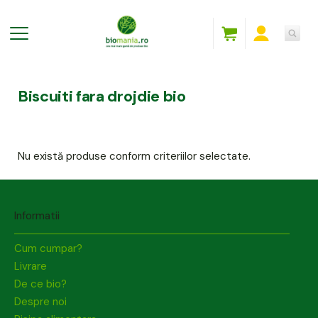
Biscuiti fara drojdie bio
Nu există produse conform criteriilor selectate.
Informatii
Cum cumpar?
Livrare
De ce bio?
Despre noi