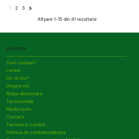
1
2
3
Afișare
1-15 din 41
rezultate
Informatii
Cum cumpar?
Livrare
De ce bio?
Despre noi
Risipa alimentara
Testimoniale
Media room
Contact
Termeni si conditii
Politica de confidentialitate