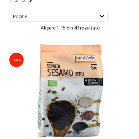
1
2
3
Afișare
1-15 din 41
rezultate
-50%