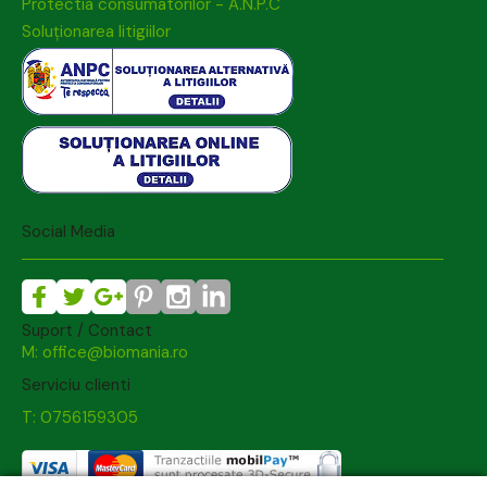
Protectia consumatorilor - A.N.P.C
Soluționarea litigiilor
Social Media
Suport / Contact
M: office@biomania.ro
Serviciu clienti
T: 0756159305