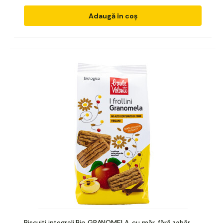
Adaugă în coș
Biscuiți integrali Bio GRANOMELA, cu măr, fără zahăr