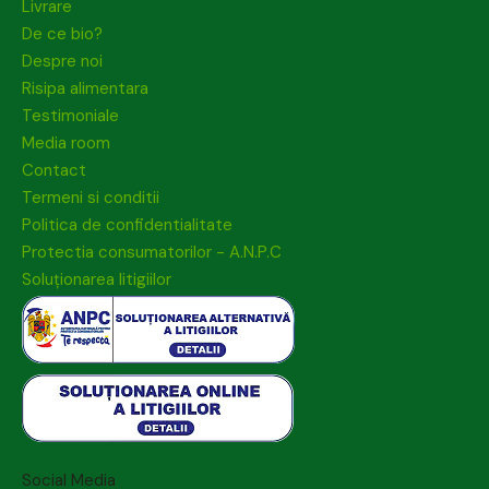
Livrare
De ce bio?
Despre noi
Risipa alimentara
Testimoniale
Media room
Contact
Termeni si conditii
Politica de confidentialitate
Protectia consumatorilor - A.N.P.C
Soluționarea litigiilor
Social Media