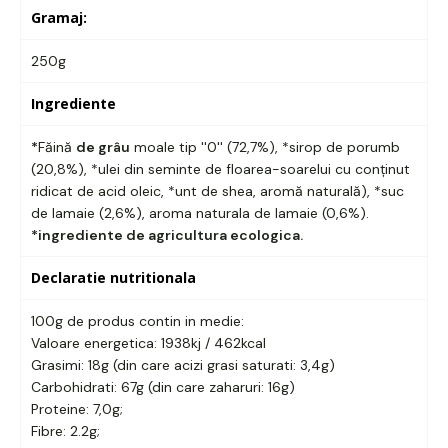
Gramaj:
250g
Ingrediente
*
Făină
de grâu
moale tip ''0'' (72,7%), *sirop de porumb
(20,8%), *ulei din seminte de floarea-soarelui cu conținut
ridicat de acid oleic, *unt de shea, aromă naturală), *suc
de lamaie (2,6%), aroma naturala de lamaie (0,6%).
*ingrediente de agricultura ecologica.
Declaratie nutritionala
100g de produs contin in medie:
Valoare energetica: 1938kj / 462kcal
Grasimi: 18g (din care acizi grasi saturati: 3,4g)
Carbohidrati: 67g (din care zaharuri: 16g)
Proteine: 7,0g;
Fibre: 2.2g;