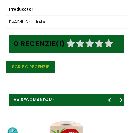
Producator
BV&FdL S.r.L., Italia
0 RECENZIE(I)
SCRIE O RECENZIE
VĂ RECOMANDĂM: