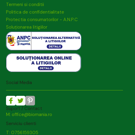
Termeni si conditii
Politica de confidentialitate
Protectia consumatorilor - A.N.P.C
Soluționarea litigiilor
Social Media
Suport / Contact
M: office@biomania.ro
Serviciu clienti
T: 0756159305