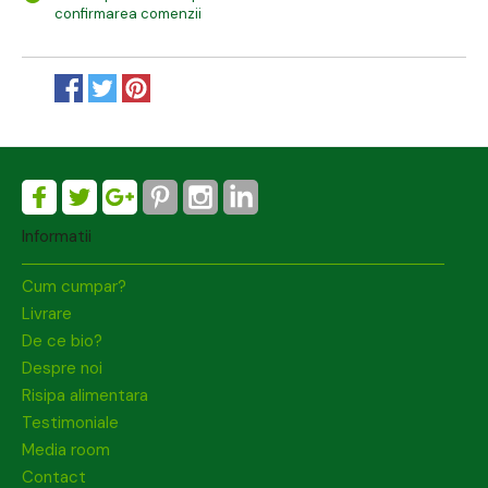
confirmarea comenzii
Informatii
Cum cumpar?
Livrare
De ce bio?
Despre noi
Risipa alimentara
Testimoniale
Media room
Contact