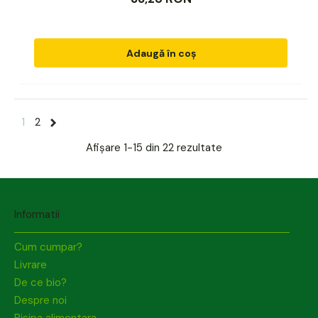
Adaugă în coș
1
2
Afișare
1-15 din 22
rezultate
Informatii
Cum cumpar?
Livrare
De ce bio?
Despre noi
Risipa alimentara