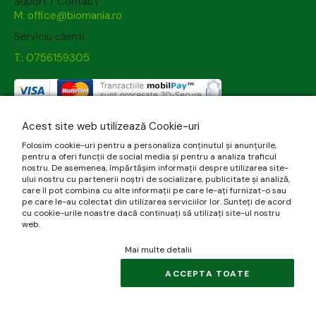
Suport / Contact
M: office@biomania.ro
Serviciu clienti
T: 0756159305
Acest site web utilizează Cookie-uri
Folosim cookie-uri pentru a personaliza conținutul și anunțurile,
pentru a oferi funcții de social media și pentru a analiza traficul
nostru. De asemenea, împărtășim informații despre utilizarea site-
ului nostru cu partenerii noștri de socializare, publicitate și analiză,
care îl pot combina cu alte informații pe care le-ați furnizat-o sau
pe care le-au colectat din utilizarea serviciilor lor. Sunteți de acord
cu cookie-urile noastre dacă continuați să utilizați site-ul nostru
web.
Mai multe detalii
ACCEPTA TOATE