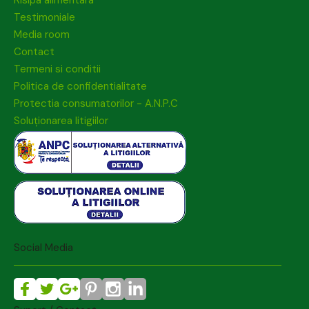
Testimoniale
Media room
Contact
Termeni si conditii
Politica de confidentialitate
Protectia consumatorilor - A.N.P.C
Soluționarea litigiilor
Social Media