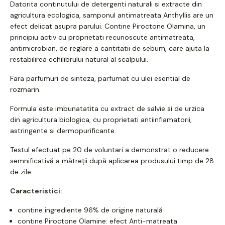
Datorita continutului de detergenti naturali si extracte din
agricultura ecologica, samponul antimatreata Anthyllis are un
efect delicat asupra parului. Contine Piroctone Olamina, un
principiu activ cu proprietati recunoscute antimatreata,
antimicrobian, de reglare a cantitatii de sebum, care ajuta la
restabilirea echilibrului natural al scalpului.
Fara parfumuri de sinteza, parfumat cu ulei esential de
rozmarin.
Formula este imbunatatita cu extract de salvie si de urzica
din agricultura biologica, cu proprietati antiinflamatorii,
astringente si dermopurificante.
Testul efectuat pe 20 de voluntari a demonstrat o reducere
semnificativă a mătreții după aplicarea produsului timp de 28
de zile.
Caracteristici:
contine ingrediente 96% de origine naturală
contine Piroctone Olamine: efect Anti-matreata