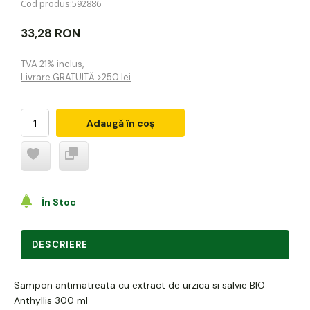
Cod produs:
592886
33,28 RON
TVA 21% inclus
,
Livrare GRATUITĂ >250 lei
Adaugă în coș
În Stoc
DESCRIERE
Sampon antimatreata cu extract de urzica si salvie BIO
Anthyllis 300 ml