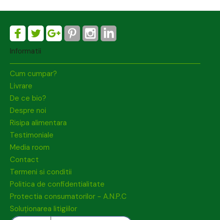
Informatii
Cum cumpar?
Livrare
De ce bio?
Despre noi
Risipa alimentara
Testimoniale
Media room
Contact
Termeni si conditii
Politica de confidentialitate
Protectia consumatorilor - A.N.P.C
Soluționarea litigiilor