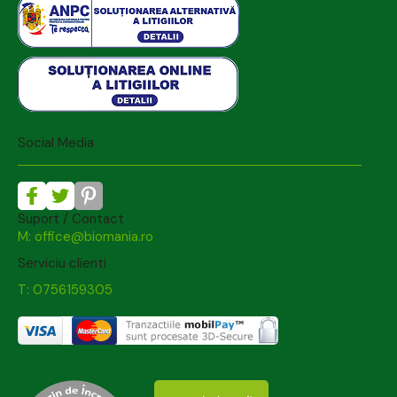
Social Media
Suport / Contact
M: office@biomania.ro
Serviciu clienti
T: 0756159305