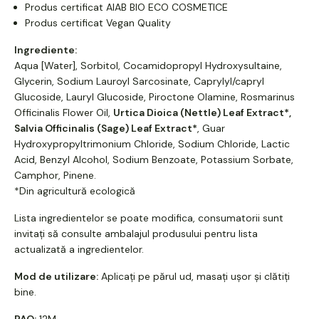
Produs certificat AIAB BIO ECO COSMETICE
Produs certificat Vegan Quality
Ingrediente:
Aqua [Water], Sorbitol, Cocamidopropyl Hydroxysultaine,
Glycerin, Sodium Lauroyl Sarcosinate, Caprylyl/capryl
Glucoside, Lauryl Glucoside, Piroctone Olamine, Rosmarinus
Officinalis Flower Oil,
Urtica Dioica (Nettle) Leaf Extract*,
Salvia Officinalis (Sage) Leaf Extract*
, Guar
Hydroxypropyltrimonium Chloride, Sodium Chloride, Lactic
Acid, Benzyl Alcohol, Sodium Benzoate, Potassium Sorbate,
Camphor, Pinene.
*Din agricultură ecologică
Lista ingredientelor se poate modifica, consumatorii sunt
invitați să consulte ambalajul produsului pentru lista
actualizată a ingredientelor.
Mod de utilizare:
Aplicați pe părul ud, masați ușor și clătiți
bine.
PAO:
12M