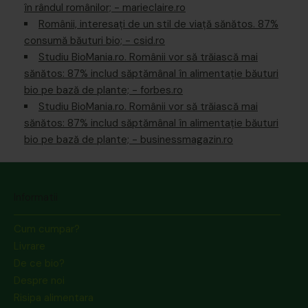
în rândul românilor; - marieclaire.ro
Românii, interesaţi de un stil de viaţă sănătos. 87%
consumă băuturi bio; - csid.ro
Studiu BioMania.ro. Românii vor să trăiască mai
sănătos: 87% includ săptămânal în alimentație băuturi
bio pe bază de plante; - forbes.ro
Studiu BioMania.ro. Românii vor să trăiască mai
sănătos: 87% includ săptămânal în alimentaţie băuturi
bio pe bază de plante; - businessmagazin.ro
Informatii
Cum cumpar?
Livrare
De ce bio?
Despre noi
Risipa alimentara