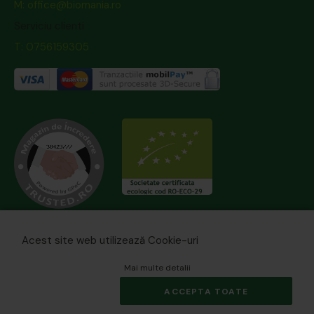
M: office@biomania.ro
Serviciu clienti
T: 0756159305
Acest site web utilizează Cookie-uri
Mai multe detalii
ACCEPTA TOATE
© 2026 biomania.ro | Powered by
blugento
.