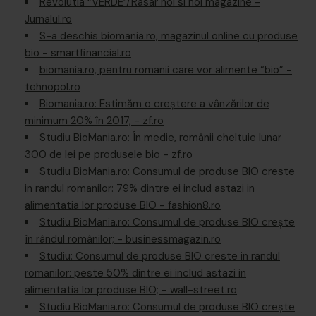
Revolutia “VERDE”/Rasar noi si noi magazine -
Jurnalul.ro
S-a deschis biomania.ro, magazinul online cu produse
bio - smartfinancial.ro
biomania.ro, pentru romanii care vor alimente “bio” -
tehnopol.ro
Biomania.ro: Estimăm o creştere a vânzărilor de
minimum 20% în 2017; - zf.ro
Studiu BioMania.ro: În medie, românii cheltuie lunar
300 de lei pe produsele bio - zf.ro
Studiu BioMania.ro: Consumul de produse BIO creste
in randul romanilor: 79% dintre ei includ astazi in
alimentatia lor produse BIO - fashion8.ro
Studiu BioMania.ro: Consumul de produse BIO creşte
în rândul românilor; - businessmagazin.ro
Studiu: Consumul de produse BIO creste in randul
romanilor: peste 50% dintre ei includ astazi in
alimentatia lor produse BIO; - wall-street.ro
Studiu BioMania.ro: Consumul de produse BIO crește