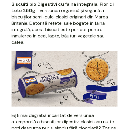
Biscuiti bio Digestivi cu faina integrala, Fior di
Loto 250g
- versiunea organică și vegană a
biscuiților semi-dulci clasici originari din Marea
Britanie. Datorită rețetei sale bogate în făină
integrală, acest biscuit este perfect pentru
inmuierea în ceai, lapte, băuturi vegetale sau
cafea.
Ești mai degrabă încântat de versiunea
atemporală a biscuiților digestivi clasici sau nu te
poți descurca pur și simplu fără ciocolată? Tot ce