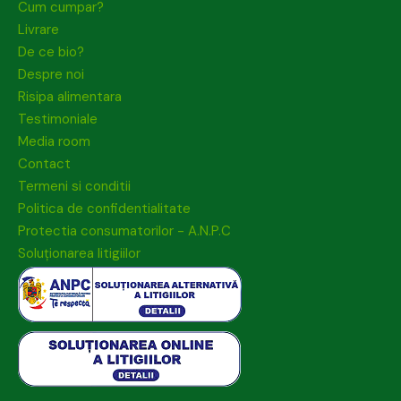
Cum cumpar?
Livrare
De ce bio?
Despre noi
Risipa alimentara
Testimoniale
Media room
Contact
Termeni si conditii
Politica de confidentialitate
Protectia consumatorilor - A.N.P.C
Soluționarea litigiilor