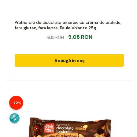
Pralina bio de ciocolata amaruie cu crema de arahide,
fara gluten, fara lapte, Baule Volante 25g
9,08 RON
18,15 RON
Adaugă în coș
-50%