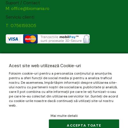
Suport / Contact
M: office@biomania.ro
Serviciu clienti
T: 0756159305
Acest site web utilizează Cookie-uri
Folosim cookie-uri pentru a personaliza conținutul și anunțurile,
pentru a oferi funcții de social media și pentru a analiza traficul
nostru. De asemenea, împărtășim informații despre utilizarea site-
ului nostru cu partenerii noștri de socializare, publicitate și analiză,
care îl pot combina cu alte informații pe care le-ați furnizat-o sau
pe care le-au colectat din utilizarea serviciilor lor. Sunteți de acord
cu cookie-urile noastre dacă continuați să utilizați site-ul nostru
web.
Mai multe detalii
ACCEPTA TOATE