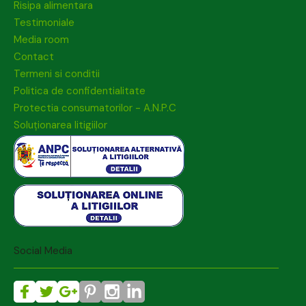
Risipa alimentara
Testimoniale
Media room
Contact
Termeni si conditii
Politica de confidentialitate
Protectia consumatorilor - A.N.P.C
Soluționarea litigiilor
Social Media