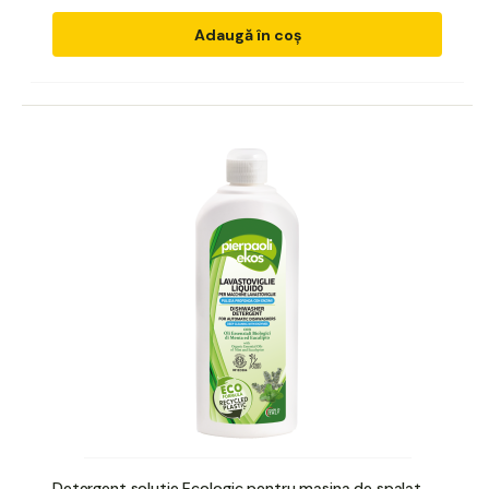
Adaugă în coș
Detergent solutie Ecologic pentru masina de spalat