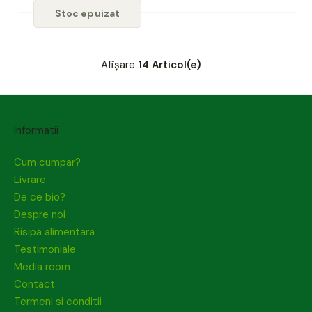
Stoc epuizat
Afișare
14 Articol(e)
Informatii
Cum cumpar?
Livrare
De ce bio?
Despre noi
Risipa alimentara
Testimoniale
Media room
Contact
Termeni si conditii