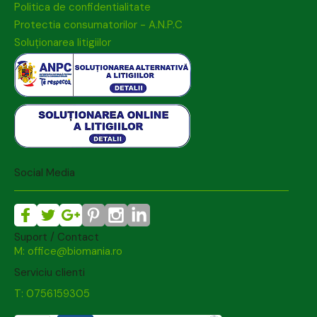
Politica de confidentialitate
Protectia consumatorilor - A.N.P.C
Soluționarea litigiilor
Social Media
Suport / Contact
M: office@biomania.ro
Serviciu clienti
T: 0756159305