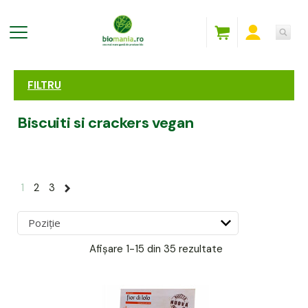
FILTRU
Biscuiti si crackers vegan
1
2
3
Afișare
1-15 din 35
rezultate