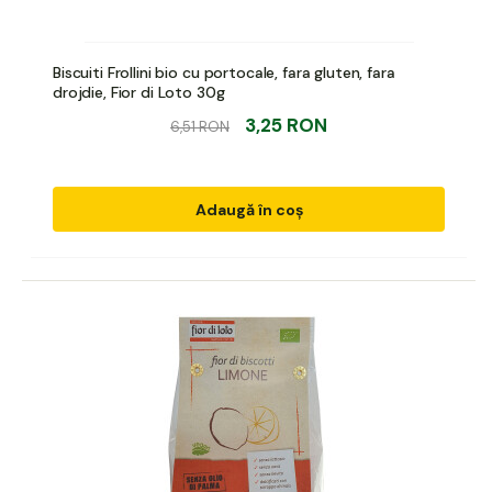
Biscuiti Frollini bio cu portocale, fara gluten, fara
drojdie, Fior di Loto 30g
3,25 RON
6,51 RON
Adaugă în coș