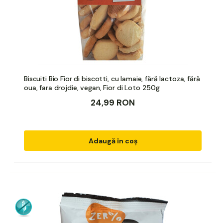
Biscuiti Bio Fior di biscotti, cu lamaie, fără lactoza, fără
oua, fara drojdie, vegan, Fior di Loto 250g
24,99 RON
Adaugă în coș