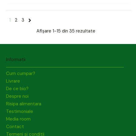
1
2
3
Afișare
1-15 din 35
rezultate
Informatii
Cum cumpar?
Livrare
De ce bio?
Despre noi
Risipa alimentara
Testimoniale
Media room
Contact
Termeni si conditii