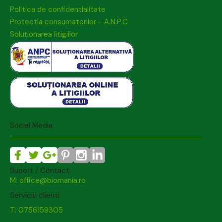
Politica de confidentialitate
Protectia consumatorilor - A.N.P.C
Soluționarea litigiilor
Social Media
Suport / Contact
M: office@biomania.ro
Serviciu clienti
T: 0756159305