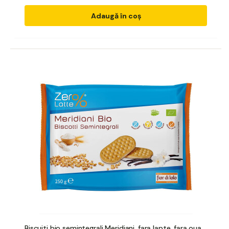
Adaugă în coș
Biscuiti bio semintegrali Meridiani, fara lapte, fara oua,