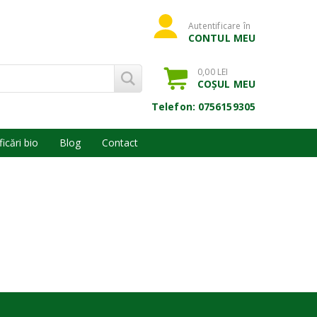
Autentificare în
CONTUL MEU
0,00 LEI
COȘUL MEU
Telefon: 0756159305
ficări bio
Blog
Contact