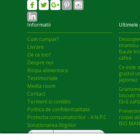
Informatii
Ultimele 
Cum cumpar?
Descoper
tiramisu 
Livrare
Baule Vol
De ce bio?
cafea
Despre noi
Ce este 
Risipa alimentara
gustul un
Testimoniale
japonez
Media room
Granomel
Contact
biscuiți 
Termeni si conditii
fără zah
Politica de confidentialitate
Prevenir
Protectia consumatorilor - A.N.P.C
risipei a
BIO MAN
Soluționarea litigiilor