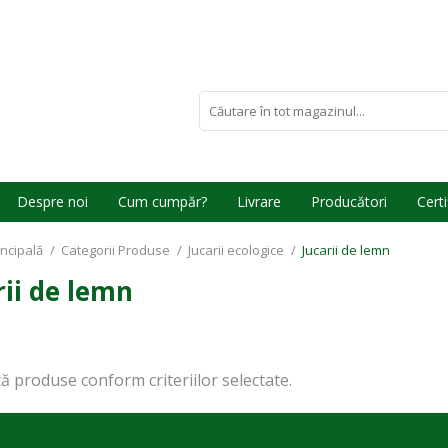
Despre noi
Cum cumpăr?
Livrare
Producători
Certi
incipală
/
Categorii Produse
/
Jucarii ecologice
/
Jucarii de lemn
rii de lemn
ă produse conform criteriilor selectate.