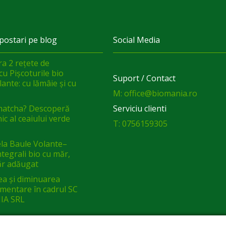
postari pe blog
Social Media
a 2 rețete de
cu Pișcoturile bio
Suport / Contact
ante: cu lămâie și cu
M: office@biomania.ro
matcha? Descoperă
Serviciu clienti
ic al ceaiului verde
T: 0756159305
a Baule Volante–
integrali bio cu măr,
ăr adăugat
ea și diminuarea
limentare în cadrul SC
IA SRL