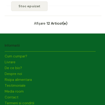
Stoc epuizat
Afișare
12 Articol(e)
Informatii
Cum cumpar?
Livrare
De ce bio?
Despre noi
Risipa alimentara
Testimoniale
Media room
Contact
Termeni si conditii