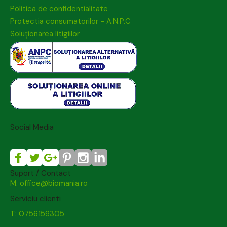
Politica de confidentialitate
Protectia consumatorilor - A.N.P.C
Soluționarea litigiilor
Social Media
Suport / Contact
M: office@biomania.ro
Serviciu clienti
T: 0756159305