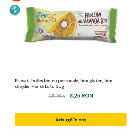
Biscuiti Frollini bio cu portocale, fara gluten, fara
drojdie, Fior di Loto 30g
3,25 RON
6,51 RON
Adaugă în coș