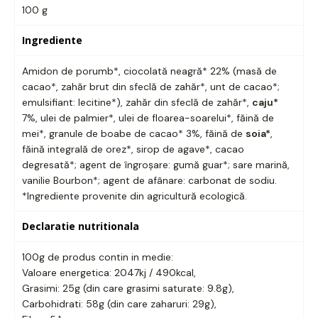
100 g
Ingrediente
Amidon de porumb*, ciocolată neagră* 22% (masă de
cacao*, zahăr brut din sfeclă de zahăr*, unt de cacao*;
emulsifiant: lecitine*), zahăr din sfeclă de zahăr*,
caju*
7%, ulei de palmier*, ulei de floarea-soarelui*, făină de
mei*, granule de boabe de cacao* 3%, făină de
soia*
,
făină integrală de orez*, sirop de agave*, cacao
degresată*; agent de îngroșare: gumă guar*; sare marină,
vanilie Bourbon*; agent de afânare: carbonat de sodiu.
*Ingrediente provenite din agricultură ecologică.
Declaratie nutritionala
100g de produs contin in medie:
Valoare energetica: 2047kj / 490kcal,
Grasimi: 25g (din care grasimi saturate: 9.8g),
Carbohidrati: 58g (din care zaharuri: 29g),