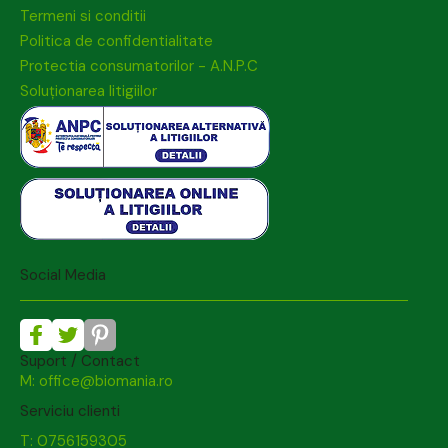
Termeni si conditii
Politica de confidentialitate
Protectia consumatorilor - A.N.P.C
Soluționarea litigiilor
Social Media
Suport / Contact
M: office@biomania.ro
Serviciu clienti
T: 0756159305