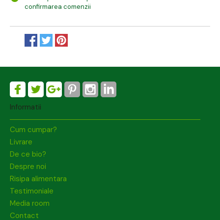
confirmarea comenzii
Informatii
Cum cumpar?
Livrare
De ce bio?
Despre noi
Risipa alimentara
Testimoniale
Media room
Contact