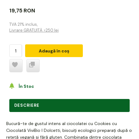
19,75 RON
TVA 21% inclus
,
Livrare GRATUITĂ >250 lei
Adaugă în coș
În Stoc
DESCRIERE
Bucură-te de gustul intens al ciocolatei cu Cookies cu
Ciocolată ViviBio I Dolcetti, biscuiți ecologici preparați după o
rețetă vegană și fără gluten. Combinația dintre ciocolata