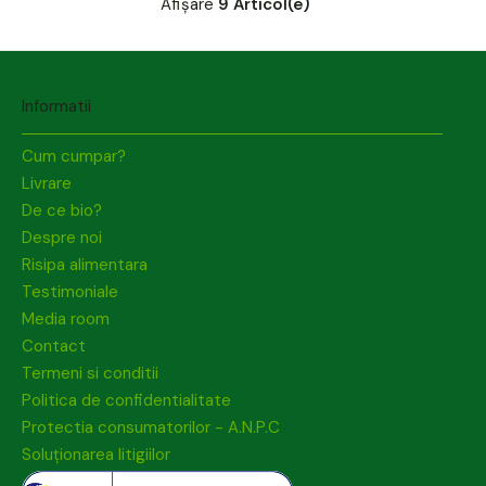
Afișare
9 Articol(e)
Informatii
Cum cumpar?
Livrare
De ce bio?
Despre noi
Risipa alimentara
Testimoniale
Media room
Contact
Termeni si conditii
Politica de confidentialitate
Protectia consumatorilor - A.N.P.C
Soluționarea litigiilor