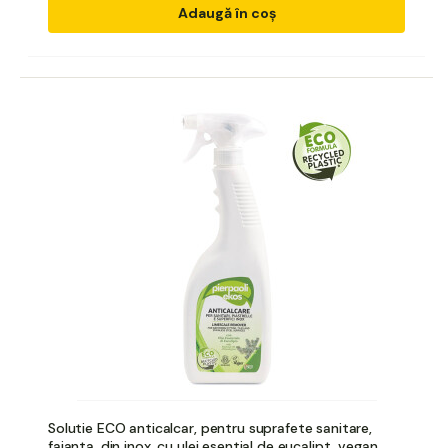
Adaugă în coș
Solutie ECO anticalcar, pentru suprafete sanitare,
faianta, din inox, cu ulei esential de eucalipt, vegan,