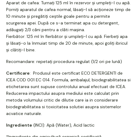
Aparat de cafea: Turnați 125 ml în rezervor și umpleți-l cu apă.
Porniți aparatul de cafea normal, lăsați-l să acționeze timp de
10 minute și pregătiți ceștile goale pentru a permite
scurgerea apei. După ce s-a terminat apa cu detergent,
adăugați 2/3 căni pentru a clăti mașina.
Fierbător: 125 ml în fierbător și umpleți-l cu apă. Fierbeți apa
și lăsați-o la înmuiat timp de 20 de minute, apoi goliți ibricul
și clătiți-l bine.
Recomandare: repetați procedura regulat (1/2 ori pe lună)
Certificare
: Produsul este certificat ECO DETERGENTI de
ICEA COD 001 EC 014. Formula, ambalajul, biodegrabilitatea si
etichetarea sunt supuse controlului anual efectuat de ICEA.
Reducerea impactului asupra mediului este calculat prin
metoda volumului critic de dilutie care ia in considerare
biodegrabilitatea si toxicitatea solutiei asupra sistemelor
acvatice naturale.
Ingrediente
(INCI): Apă (Water), Acid lactic
*Ingrediente din agricultură organică certificată