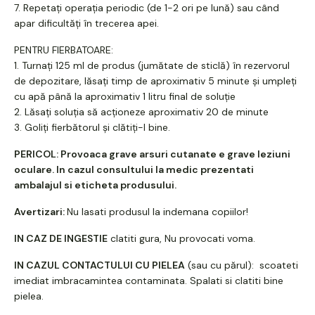
7. Repetați operația periodic (de 1-2 ori pe lună) sau când
apar dificultăți în trecerea apei.
PENTRU FIERBATOARE:
1. Turnați 125 ml de produs (jumătate de sticlă) în rezervorul
de depozitare, lăsați timp de aproximativ 5 minute și umpleți
cu apă până la aproximativ 1 litru final de soluție
2. Lăsați soluția să acționeze aproximativ 20 de minute
3. Goliți fierbătorul și clătiți-l bine.
PERICOL: Provoaca grave arsuri cutanate e grave leziuni
oculare. In cazul consultului la medic prezentati
ambalajul si eticheta produsului.
Avertizari:
Nu lasati produsul la indemana copiilor!
IN CAZ DE INGESTIE
clatiti gura, Nu provocati voma.
IN CAZUL CONTACTULUI CU PIELEA
(sau cu părul): scoateti
imediat imbracamintea contaminata. Spalati si clatiti bine
pielea.