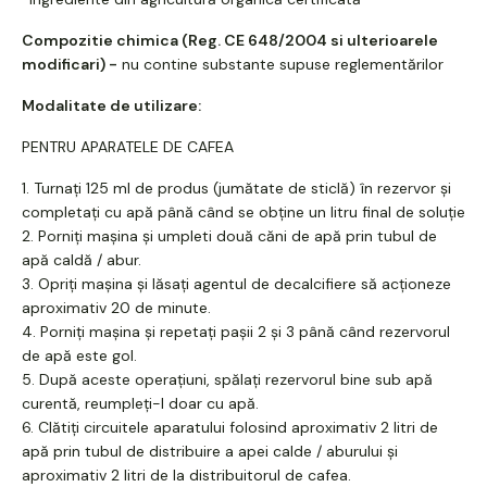
Compozitie chimica (Reg. CE 648/2004 si ulterioarele
modificari) -
nu contine substante supuse reglementărilor
Modalitate de utilizare:
PENTRU APARATELE DE CAFEA
1. Turnați 125 ml de produs (jumătate de sticlă) în rezervor și
completați cu apă până când se obține un litru final de soluție
2. Porniți mașina și umpleti două căni de apă prin tubul de
apă caldă / abur.
3. Opriți mașina și lăsați agentul de decalcifiere să acționeze
aproximativ 20 de minute.
4. Porniți mașina și repetați pașii 2 și 3 până când rezervorul
de apă este gol.
5. După aceste operațiuni, spălați rezervorul bine sub apă
curentă, reumpleți-l doar cu apă.
6. Clătiți circuitele aparatului folosind aproximativ 2 litri de
apă prin tubul de distribuire a apei calde / aburului și
aproximativ 2 litri de la distribuitorul de cafea.