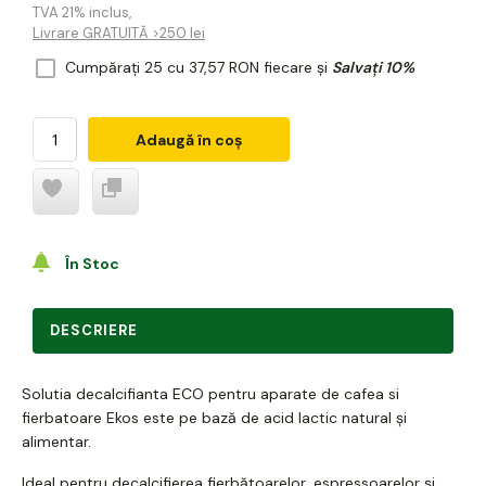
TVA 21% inclus
,
Livrare GRATUITĂ >250 lei
Cumpărați 25 cu
37,57 RON
fiecare și
Salvați
10
%
Adaugă în coș
În Stoc
DESCRIERE
Solutia decalcifianta ECO pentru aparate de cafea si
fierbatoare Ekos este pe bază de acid lactic natural și
alimentar.
Ideal pentru decalcifierea fierbătoarelor, espressoarelor și