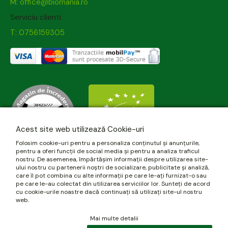
M: office@biomania.ro
Serviciu clienti
T: 0756159305
Acest site web utilizează Cookie-uri
Folosim cookie-uri pentru a personaliza conținutul și anunțurile,
pentru a oferi funcții de social media și pentru a analiza traficul
nostru. De asemenea, împărtășim informații despre utilizarea site-
ului nostru cu partenerii noștri de socializare, publicitate și analiză,
care îl pot combina cu alte informații pe care le-ați furnizat-o sau
pe care le-au colectat din utilizarea serviciilor lor. Sunteți de acord
cu cookie-urile noastre dacă continuați să utilizați site-ul nostru
web.
Mai multe detalii
© 2026 biomania.ro | Powered by
blugento
.