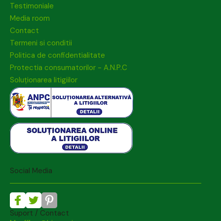
Testimoniale
Media room
Contact
Termeni si conditii
Politica de confidentialitate
Protectia consumatorilor - A.N.P.C
Soluționarea litigiilor
Social Media
Suport / Contact