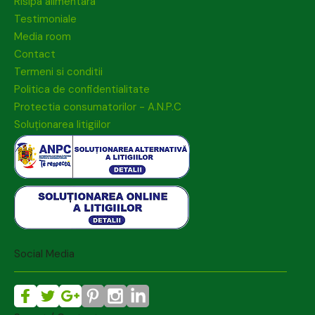
Risipa alimentara
Testimoniale
Media room
Contact
Termeni si conditii
Politica de confidentialitate
Protectia consumatorilor - A.N.P.C
Soluționarea litigiilor
Social Media