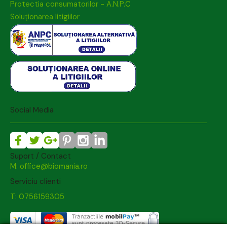
Protectia consumatorilor - A.N.P.C
Soluționarea litigiilor
Social Media
Suport / Contact
M: office@biomania.ro
Serviciu clienti
T: 0756159305