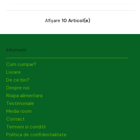
Afișare
10 Articol(e)
Informatii
Cum cumpar?
Livrare
De ce bio?
Despre noi
Risipa alimentara
Testimoniale
Media room
Contact
Termeni si conditii
Politica de confidentialitate