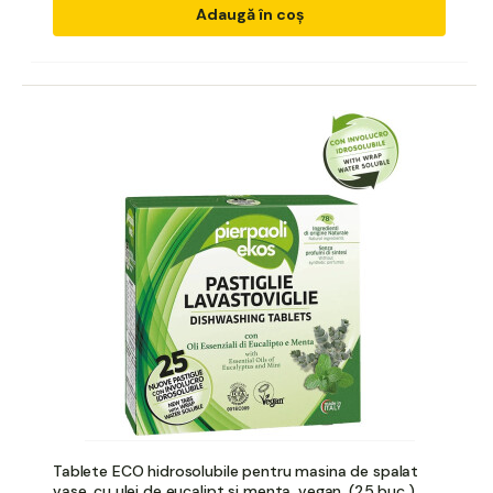
Adaugă în coș
Tablete ECO hidrosolubile pentru masina de spalat
vase, cu ulei de eucalipt si menta, vegan, (25 buc.)