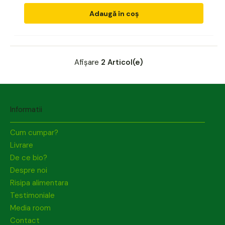
Adaugă în coș
Afișare
2 Articol(e)
Informatii
Cum cumpar?
Livrare
De ce bio?
Despre noi
Risipa alimentara
Testimoniale
Media room
Contact