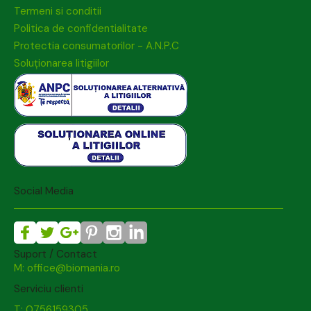
Termeni si conditii
Politica de confidentialitate
Protectia consumatorilor - A.N.P.C
Soluționarea litigiilor
Social Media
Suport / Contact
M: office@biomania.ro
Serviciu clienti
T: 0756159305