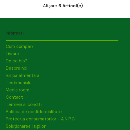
Afișare
6 Articol(e)
Informatii
Cum cumpar?
Livrare
De ce bio?
Despre noi
Risipa alimentara
Testimoniale
Media room
Contact
Termeni si conditii
Politica de confidentialitate
Protectia consumatorilor - A.N.P.C
Soluționarea litigiilor