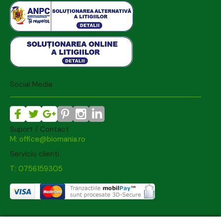
Social Media
Suport / Contact
M: office@biomania.ro
Serviciu clienti
T: 0756159305