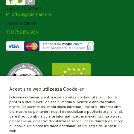
Suport / Contact
M: office@biomania.ro
Serviciu clienti
T: 0756159305
Acest site web utilizează Cookie-uri
Folosim cookie-uri pentru a personaliza conținutul și anunțurile,
pentru a oferi funcții de social media și pentru a analiza traficul
nostru. De asemenea, împărtășim informații despre utilizarea site-
ului nostru cu partenerii noștri de socializare, publicitate și analiză,
care îl pot combina cu alte informații pe care le-ați furnizat-o sau
pe care le-au colectat din utilizarea serviciilor lor. Sunteți de acord
cu cookie-urile noastre dacă continuați să utilizați site-ul nostru
web.