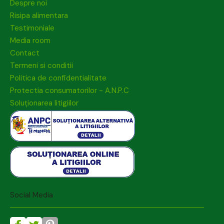
Despre noi
Risipa alimentara
Testimoniale
Media room
Contact
Termeni si conditii
Politica de confidentialitate
Protectia consumatorilor - A.N.P.C
Soluționarea litigiilor
Social Media