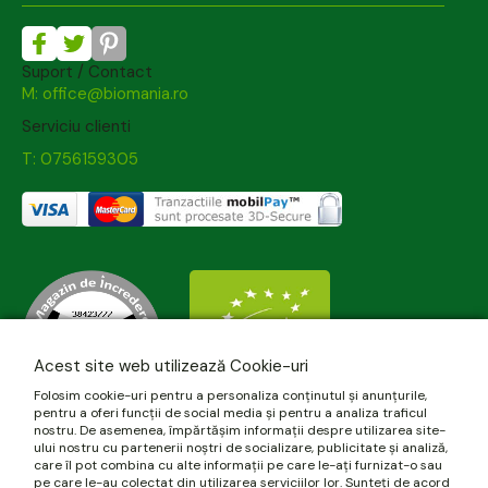
Suport / Contact
M: office@biomania.ro
Serviciu clienti
T: 0756159305
Acest site web utilizează Cookie-uri
Folosim cookie-uri pentru a personaliza conținutul și anunțurile,
pentru a oferi funcții de social media și pentru a analiza traficul
nostru. De asemenea, împărtășim informații despre utilizarea site-
ului nostru cu partenerii noștri de socializare, publicitate și analiză,
care îl pot combina cu alte informații pe care le-ați furnizat-o sau
pe care le-au colectat din utilizarea serviciilor lor. Sunteți de acord