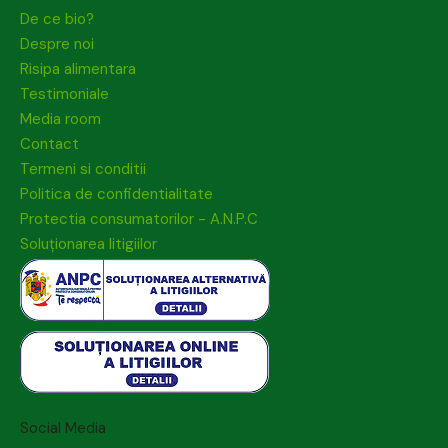
De ce bio?
Despre noi
Risipa alimentara
Testimoniale
Media room
Contact
Termeni si conditii
Politica de confidentialitate
Protectia consumatorilor - A.N.P.C
Soluționarea litigiilor
Social Media