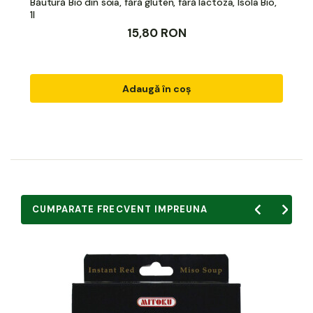
Băutură Bio din soia, fără gluten, fără lactoza, Isola Bio,
1l
15,80 RON
Adaugă în coș
CUMPARATE FRECVENT IMPREUNA