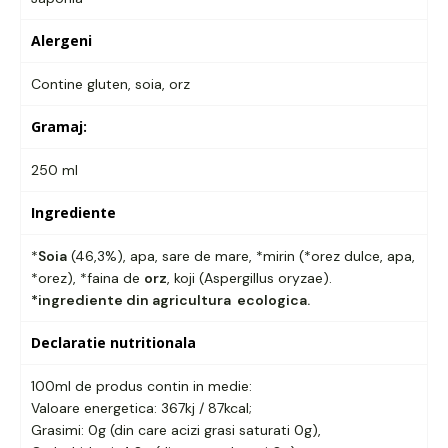
Alergeni
Contine gluten, soia, orz
Gramaj:
250 ml
Ingrediente
*
Soia
(46,3%), apa, sare de mare, *mirin (*orez dulce, apa,
*orez), *faina de
orz
, koji (Aspergillus oryzae).
*ingrediente din agricultura ecologica.
Declaratie nutritionala
100ml de produs contin in medie:
Valoare energetica: 367kj / 87kcal;
Grasimi: 0g (din care acizi grasi saturati 0g),