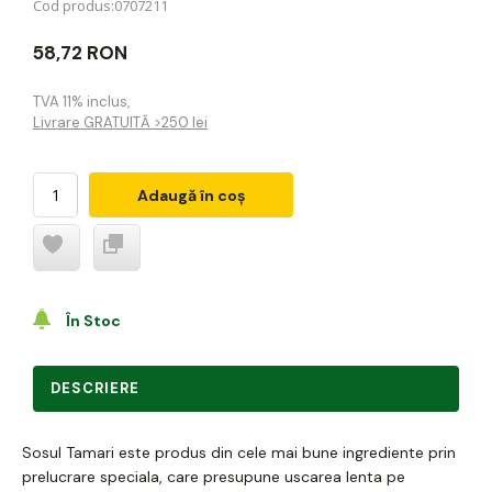
Cod produs:
0707211
58,72 RON
TVA 11% inclus
,
Livrare GRATUITĂ >250 lei
Adaugă în coș
În Stoc
DESCRIERE
Sosul Tamari este produs din cele mai bune ingrediente prin
prelucrare speciala, care presupune uscarea lenta pe