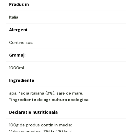
Produs in
Italia
Alergeni
Contine soia
Gramaj:
1000ml
Ingrediente
apa, *
soia
italiana (8%), sare de mare.
*ingrediente de agricultura ecologica
Declaratie nutritionala
100g de produs contin in medie:
Valori energetice: 126 kj / 30 kcal;