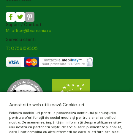
Suport / Contact
M: office@biomania.ro
Serviciu clienti
T: 0756159305
Acest site web utilizează Cookie-uri
Folosim cookie-uri pentru a personaliza conținutul și anunțurile,
pentru a oferi funcții de social media și pentru a analiza traficul
nostru. De asemenea, împărtășim informații despre utilizarea site-
ului nostru cu partenerii noștri de socializare, publicitate și analiză,
care îl pot combina cu alte informații pe care le-ați furnizat-o sau