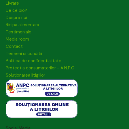
Livrare
De ce bio?
Despre noi
Risipa alimentara
Testimoniale
Media room
Contact
Termeni si conditii
Politica de confidentialitate
Protectia consumatorilor - A.N.P.C
Soluționarea litigiilor
Social Media