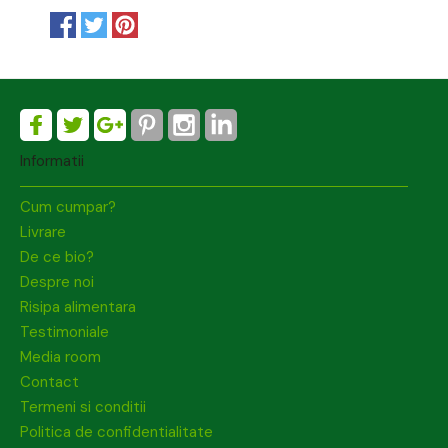
Informatii
Cum cumpar?
Livrare
De ce bio?
Despre noi
Risipa alimentara
Testimoniale
Media room
Contact
Termeni si conditii
Politica de confidentialitate