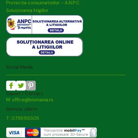
Protectia consumatorilor - A.N.P.C
Soluționarea litigiilor
Social Media
Suport / Contact
M: office@biomania.ro
Serviciu clienti
T: 0756159305