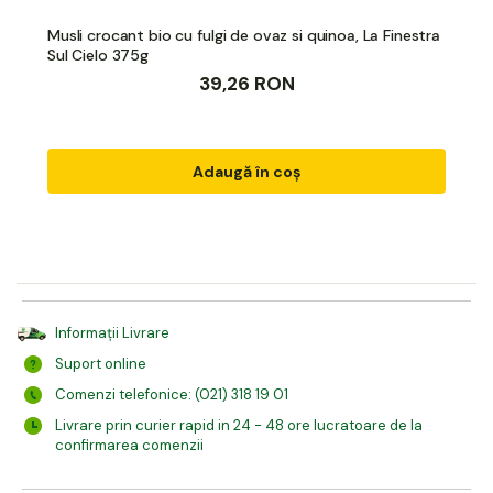
Musli crocant bio cu fulgi de ovaz si quinoa, La Finestra
Sul Cielo 375g
39,26 RON
Adaugă în coș
Informații Livrare
Suport online
Comenzi telefonice: (021) 318 19 01
Livrare prin curier rapid in 24 - 48 ore lucratoare de la
confirmarea comenzii