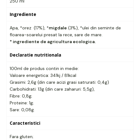
250 ml
Ingrediente
Apa, *orez (17%), *
migdale
(3%), *ulei din seminte de
floarea-soarelui presat la rece, sare de mare.
* ingrediente de agricultura ecologica.
Declaratie nutritionala
100ml de produs contin in medie:
Valoare energetica: 341kj / 81kcal
Grasimi: 2,6g (din care acizi grasi satrurati: 0,4g)
Carbohidrati: 13g (din care zaharuri: 5,5g),
Fibre: 0,8g;
Proteine: 1g;
Sare: 0,08g.
Caracteristici
Fara gluten;