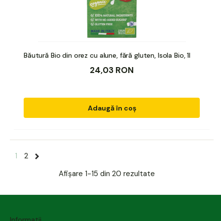
Băutură Bio din orez cu alune, fără gluten, Isola Bio, 1l
24,03 RON
Adaugă în coș
1
2
Afișare
1-15 din 20
rezultate
Informatii