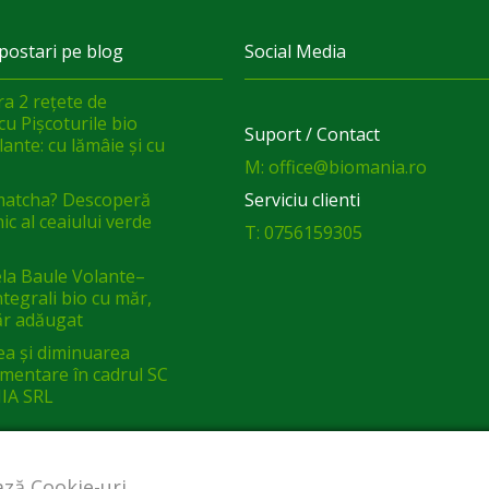
postari pe blog
Social Media
a 2 rețete de
cu Pișcoturile bio
Suport / Contact
ante: cu lămâie și cu
M: office@biomania.ro
matcha? Descoperă
Serviciu clienti
ic al ceaiului verde
T: 0756159305
a Baule Volante–
integrali bio cu măr,
ăr adăugat
ea și diminuarea
limentare în cadrul SC
IA SRL
ază Cookie-uri