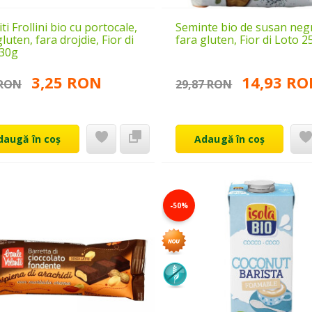
ti Frollini bio cu portocale,
Seminte bio de susan neg
gluten, fara drojdie, Fior di
fara gluten, Fior di Loto 
 30g
3,25 RON
14,93 R
 RON
29,87 RON
daugă în coș
Adaugă în coș
-50%