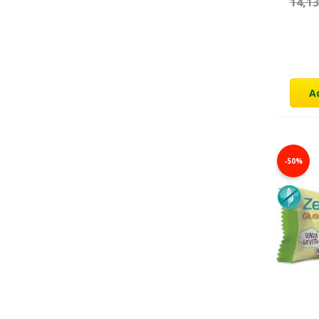
14,1
(1)
Fără Zahăr adăugat
(3)
Vegan
A
-50%