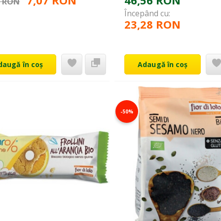
7,07 RON
46,56 RON
3 RON
Începând cu:
23,28 RON
daugă în coș
Adaugă în coș
-50%