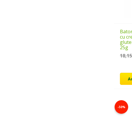
Baton
cu cr
glute
25g
18,1
A
-50%