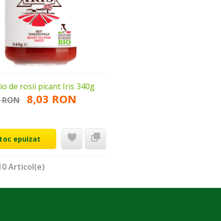
io de rosii picant Iris 340g
8,03 RON
5 RON
toc epuizat
10 Articol(e)