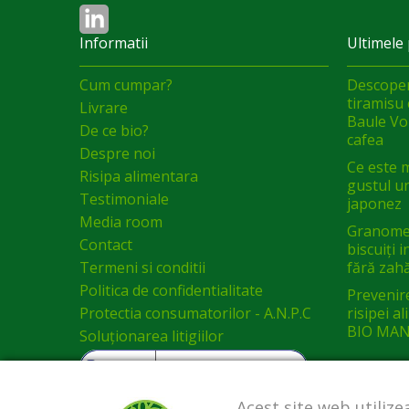
Informatii
Ultimele 
Cum cumpar?
Descoper
tiramisu 
Livrare
Baule Vol
De ce bio?
cafea
Despre noi
Ce este 
Risipa alimentara
gustul un
Testimoniale
japonez
Media room
Granomel
Contact
biscuiți 
Termeni si conditii
fără zah
Politica de confidentialitate
Prevenir
Protectia consumatorilor - A.N.P.C
risipei a
BIO MAN
Soluționarea litigiilor
Acest site web utilize