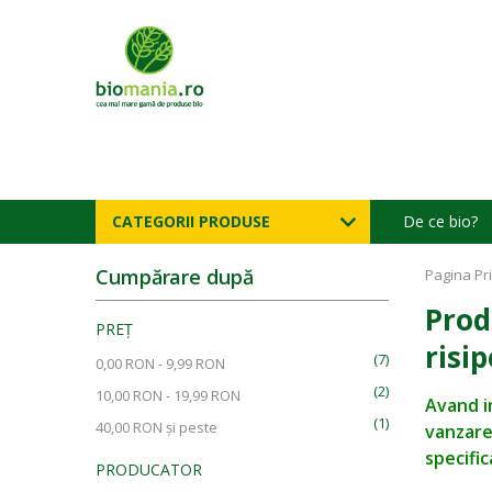
CATEGORII PRODUSE
De ce bio?
Cumpărare după
Pagina Pr
Prod
PREȚ
risi
(7)
0,00 RON
-
9,99 RON
(2)
10,00 RON
-
19,99 RON
Avand i
(1)
40,00 RON
și peste
vanzare
specific
PRODUCATOR