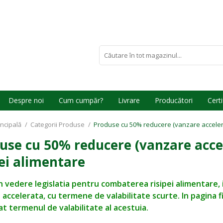
Despre noi
Cum cumpăr?
Livrare
Producători
Certi
incipală
/
Categorii Produse
/
Produse cu 50% reducere (vanzare accelera
use cu 50% reducere (vanzare acce
pei alimentare
n vedere legislatia pentru combaterea risipei alimentare,
 accelerata, cu termene de valabilitate scurte. In pagina 
at termenul de valabilitate al acestuia.