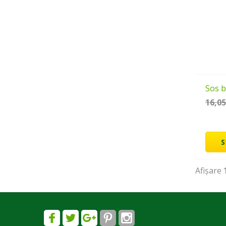
Sos b
16,0
S
Afișare