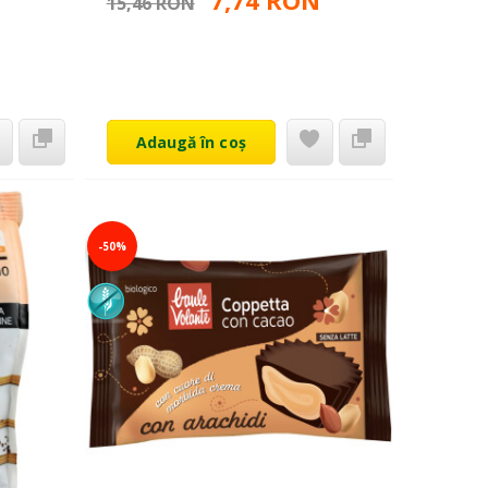
7,74 RON
15,46 RON
Adaugă în coș
-50%