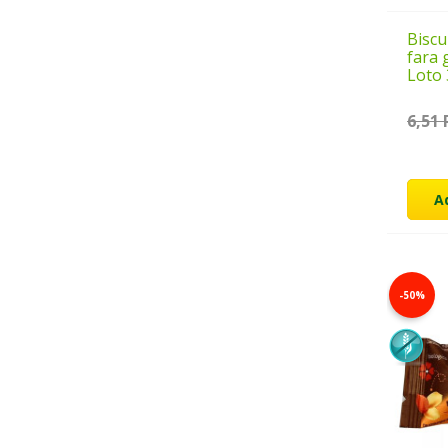
Biscui
fara 
Loto
6,51
A
-50%