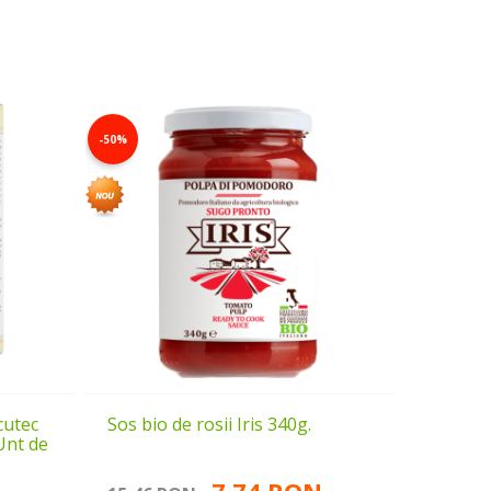
-50%
cutec
Sos bio de rosii Iris 340g.
 Unt de