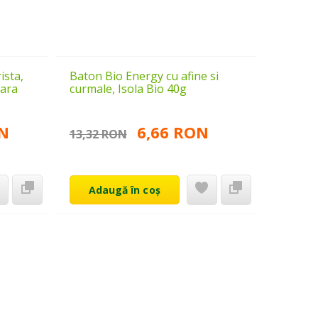
ista,
Baton Bio Energy cu afine si
fara
curmale, Isola Bio 40g
ON
6,66 RON
13,32 RON
Adaugă în coș