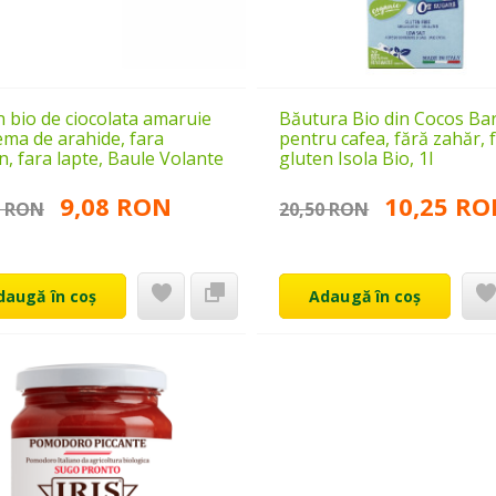
 bio de ciocolata amaruie
Băutura Bio din Cocos Bar
ema de arahide, fara
pentru cafea, fără zahăr, 
n, fara lapte, Baule Volante
gluten Isola Bio, 1l
9,08 RON
10,25 R
5 RON
20,50 RON
daugă în coș
Adaugă în coș