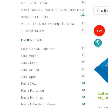
(2)
A.S.T.R.A Bio, Italia
ABAFOODS SRL, 45021 Badia Polesine, Italia
(2)
(4)
BV&FdL S.r.L., Italia
(1)
Pierpaoli S.r.l., 60019 Senigallia, Italia
(1)
Taste of Nature
-50%
PROPRIETATI
(1)
Continut scăzut de sare
(1)
Fără Drojdie
(5)
Fără Gluten
(1)
Fără Lactoză
(2)
Fără Lapte
(0)
Fără Oua
(0)
Fără Parabeni
Baton
(0)
Fără Pectina
vegan
(0)
Fără Ulei de palmier