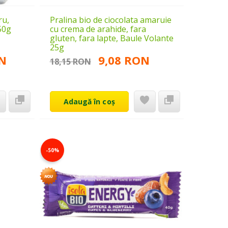
ru,
Pralina bio de ciocolata amaruie
250g
cu crema de arahide, fara
gluten, fara lapte, Baule Volante
25g
ON
9,08 RON
18,15 RON
Adaugă în coș
-50%