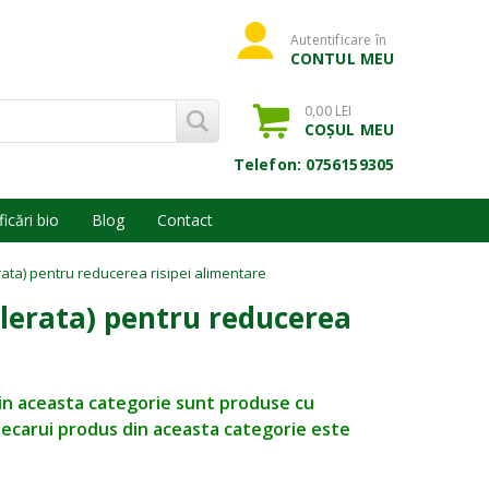
Autentificare în
CONTUL MEU
0,00 LEI
COȘUL MEU
Telefon: 0756159305
ficări bio
Blog
Contact
ta) pentru reducerea risipei alimentare
lerata) pentru reducerea
 in aceasta categorie sunt produse cu
fiecarui produs din aceasta categorie este