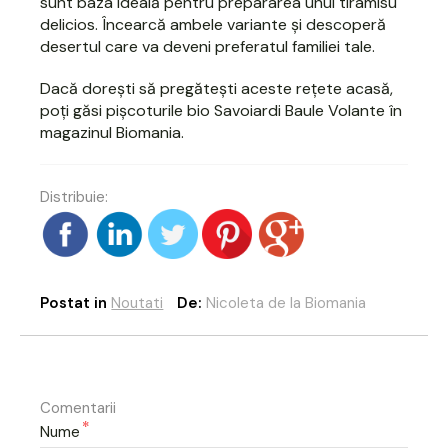
sunt baza ideală pentru prepararea unui tiramisu
delicios. Încearcă ambele variante și descoperă
desertul care va deveni preferatul familiei tale.
Dacă dorești să pregătești aceste rețete acasă,
poți găsi
pișcoturile bio Savoiardi Baule Volante
în
magazinul Biomania.
Distribuie:
Postat in
Noutati
De:
Nicoleta de la Biomania
Comentarii
*
Nume