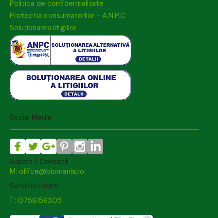
Politica de confidentialitate
Protectia consumatorilor - A.N.P.C
Soluționarea litigiilor
Social Media
Suport / Contact
M: office@biomania.ro
Serviciu clienti
T: 0756159305