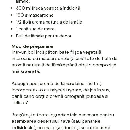
lămâie)
300 ml frișcă vegetală îndulcită
100 g mascarpone
1/2 fiolă aromă naturală de lămâie
1 cană suc de mere
Felii de lămâie pentru decor
Mod de preparare
Într-un bol încăpător, bate frișca vegetală
împreună cu mascarponele și jumătate de fiolă de
aromă naturală de lămâie până obții o compoziție
fină și aerată.
Adaugă apoi crema de lămâie bine răcită și
încorporeaz-o cu mișcări ușoare, de jos în sus,
până când obții o cremă omogenă, pufoasă și
delicată.
Pregătește toate ingredientele necesare pentru
asamblarea desertului: tava (sau paharele
individuale), crema, pișcoturile și sucul de mere.