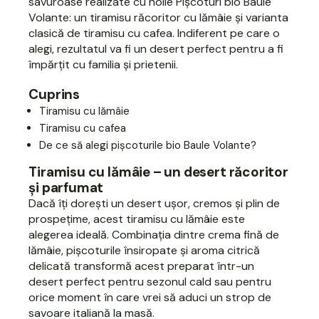
savuroase realizate cu noile
Pișcoturi bio Baule
Volante:
un tiramisu răcoritor cu lămâie și varianta
clasică de tiramisu cu cafea. Indiferent pe care o
alegi, rezultatul va fi un desert perfect pentru a fi
împărțit cu familia și prietenii.
Cuprins
Tiramisu cu lămâie
Tiramisu cu cafea
De ce să alegi pișcoturile bio Baule Volante?
Tiramisu cu lămâie – un desert răcoritor
și parfumat
Dacă îți dorești un desert ușor, cremos și plin de
prospețime, acest tiramisu cu lămâie este
alegerea ideală. Combinația dintre crema fină de
lămâie, pișcoturile însiropate și aroma citrică
delicată transformă acest preparat într-un
desert perfect pentru sezonul cald sau pentru
orice moment în care vrei să aduci un strop de
savoare italiană la masă.