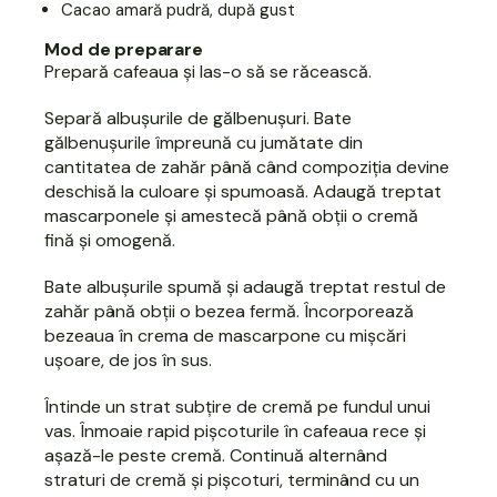
Cacao amară pudră, după gust
Mod de preparare
Prepară cafeaua și las-o să se răcească.
Separă albușurile de gălbenușuri. Bate
gălbenușurile împreună cu jumătate din
cantitatea de zahăr până când compoziția devine
deschisă la culoare și spumoasă. Adaugă treptat
mascarponele și amestecă până obții o cremă
fină și omogenă.
Bate albușurile spumă și adaugă treptat restul de
zahăr până obții o bezea fermă. Încorporează
bezeaua în crema de mascarpone cu mișcări
ușoare, de jos în sus.
Întinde un strat subțire de cremă pe fundul unui
vas. Înmoaie rapid pișcoturile în cafeaua rece și
așază-le peste cremă. Continuă alternând
straturi de cremă și pișcoturi, terminând cu un