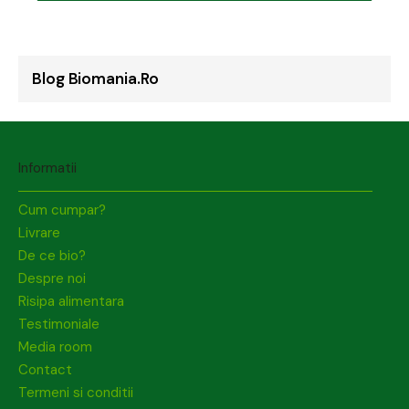
Blog Biomania.ro
Informatii
Cum cumpar?
Livrare
De ce bio?
Despre noi
Risipa alimentara
Testimoniale
Media room
Contact
Termeni si conditii