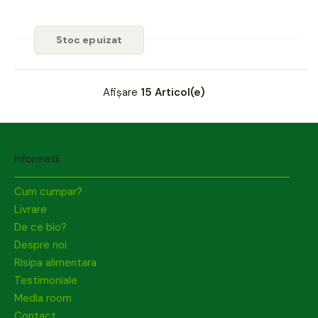
Stoc epuizat
Afișare
15 Articol(e)
Informatii
Cum cumpar?
Livrare
De ce bio?
Despre noi
Risipa alimentara
Testimoniale
Media room
Contact