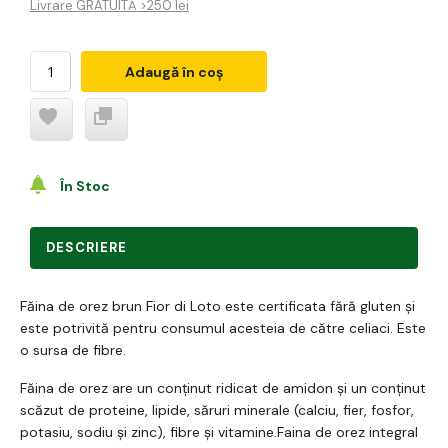
Livrare GRATUITĂ >250 lei
Adaugă în coș
În Stoc
DESCRIERE
Făina de orez brun Fior di Loto este certificata fără gluten și
este potrivită pentru consumul acesteia de către celiaci. Este
o sursa de fibre.
Făina de orez are un conținut ridicat de amidon și un conținut
scăzut de proteine, lipide, săruri minerale (calciu, fier, fosfor,
potasiu, sodiu și zinc), fibre și vitamine.Faina de orez integral