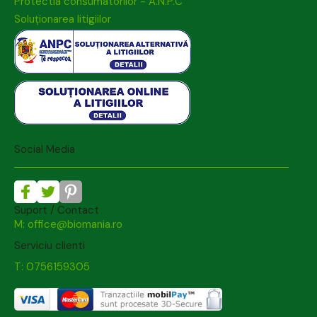
Protectia consumatorilor - A.N.P.C
Soluționarea litigiilor
Social Media
Suport / Contact
M: office@biomania.ro
Serviciu clienti
T: 0756159305