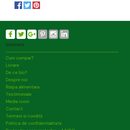
Informatii
Cum cumpar?
Livrare
De ce bio?
Despre noi
Risipa alimentara
Testimoniale
Media room
Contact
Termeni si conditii
Politica de confidentialitate