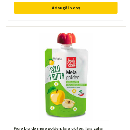
Adaugă în coș
Piure bio de mere golden, fara gluten, fara zahar