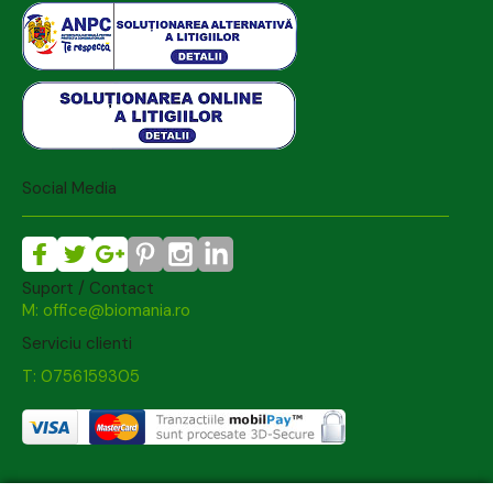
Social Media
Suport / Contact
M: office@biomania.ro
Serviciu clienti
T: 0756159305