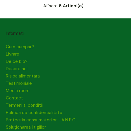
Afișare
6 Articol(e)
Informatii
Cum cumpar?
Livrare
De ce bio?
Despre noi
Risipa alimentara
Testimoniale
Media room
Contact
Termeni si conditii
Politica de confidentialitate
Protectia consumatorilor - A.N.P.C
Soluționarea litigiilor