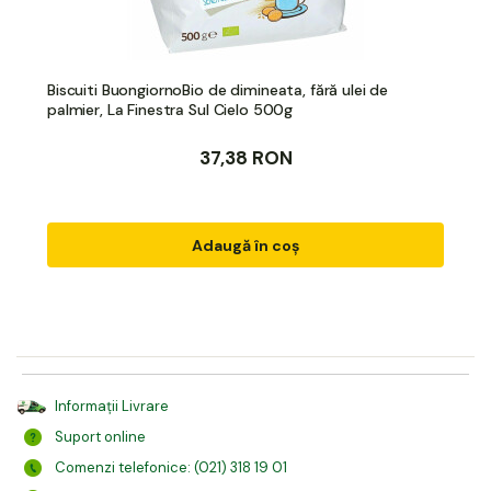
Biscuiti BuongiornoBio de dimineata, fără ulei de
palmier, La Finestra Sul Cielo 500g
37,38 RON
Adaugă în coș
Informații Livrare
Suport online
Comenzi telefonice: (021) 318 19 01