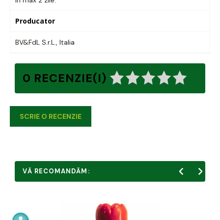
Producator
BV&FdL S.r.L., Italia
0 RECENZIE(I)
SCRIE O RECENZIE
VĂ RECOMANDĂM: