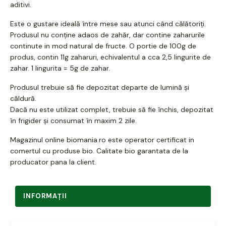
aditivi.
Este o gustare ideală între mese sau atunci când călătoriți.
Produsul nu conține adaos de zahăr, dar contine zaharurile
continute in mod natural de fructe. O portie de 100g de
produs, contin 11g zaharuri, echivalentul a cca 2,5 lingurite de
zahar. 1 lingurita = 5g de zahar.
Produsul trebuie să fie depozitat departe de lumină și
căldură.
Dacă nu este utilizat complet, trebuie să fie închis, depozitat
în frigider și consumat în maxim 2 zile.
Magazinul online biomania.ro este
operator certificat in
comertul cu produse bio
. Calitate bio garantata de la
producator pana la client.
INFORMAŢII