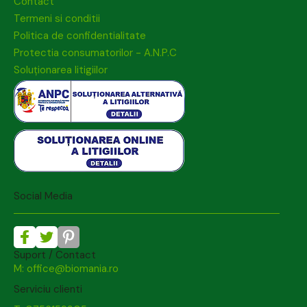
Contact
Termeni si conditii
Politica de confidentialitate
Protectia consumatorilor - A.N.P.C
Soluționarea litigiilor
Social Media
Suport / Contact
M: office@biomania.ro
Serviciu clienti