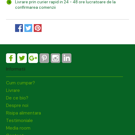
Livrare prin curier rapid in 24 - 48 ore lucratoare de la
confirmarea comenzii
Informatii
Cum cumpar?
Livrare
De ce bio?
Despre noi
Risipa alimentara
Testimoniale
Media room