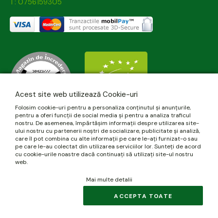
T: 0756159305
Acest site web utilizează Cookie-uri
Folosim cookie-uri pentru a personaliza conținutul și anunțurile,
pentru a oferi funcții de social media și pentru a analiza traficul
nostru. De asemenea, împărtășim informații despre utilizarea site-
ului nostru cu partenerii noștri de socializare, publicitate și analiză,
care îl pot combina cu alte informații pe care le-ați furnizat-o sau
pe care le-au colectat din utilizarea serviciilor lor. Sunteți de acord
cu cookie-urile noastre dacă continuați să utilizați site-ul nostru
web.
Mai multe detalii
© 2026 biomania.ro | Powered by
blugento
.
ACCEPTA TOATE