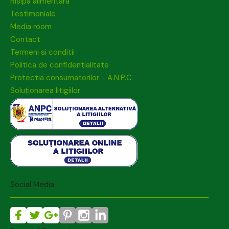
Risipa alimentara
Testimoniale
Media room
Contact
Termeni si conditii
Politica de confidentialitate
Protectia consumatorilor - A.N.P.C
Soluționarea litigiilor
Social Media