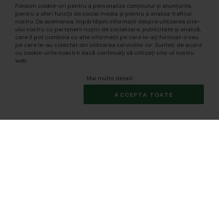
Folosim cookie-uri pentru a personaliza conținutul și anunțurile,
pentru a oferi funcții de social media și pentru a analiza traficul
nostru. De asemenea, împărtășim informații despre utilizarea site-
ului nostru cu partenerii noștri de socializare, publicitate și analiză,
care îl pot combina cu alte informații pe care le-ați furnizat-o sau
pe care le-au colectat din utilizarea serviciilor lor. Sunteți de acord
cu cookie-urile noastre dacă continuați să utilizați site-ul nostru
web.
Mai multe detalii
ACCEPTA TOATE
© 2026 biomania.ro | Powered by
blugento
.