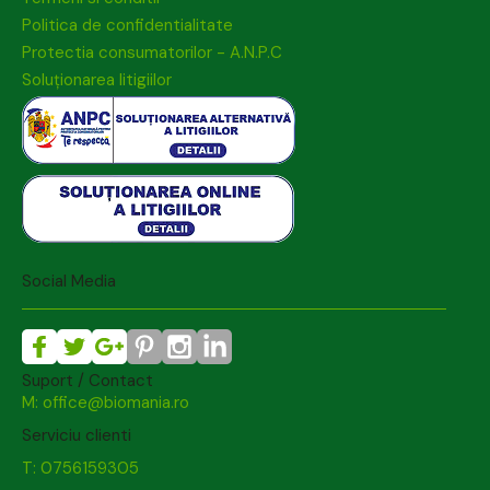
Politica de confidentialitate
Protectia consumatorilor - A.N.P.C
Soluționarea litigiilor
Social Media
Suport / Contact
M: office@biomania.ro
Serviciu clienti
T: 0756159305