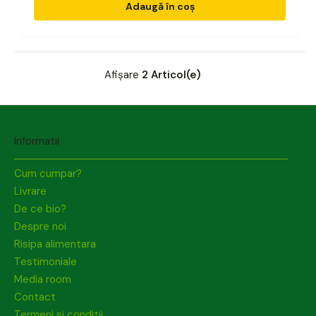
Adaugă în coș
Afișare
2 Articol(e)
Informatii
Cum cumpar?
Livrare
De ce bio?
Despre noi
Risipa alimentara
Testimoniale
Media room
Contact
Termeni si conditii