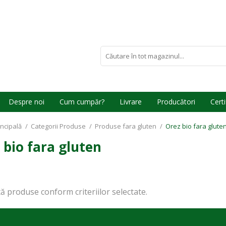
Despre noi
Cum cumpăr?
Livrare
Producători
Certi
incipală
/
Categorii Produse
/
Produse fara gluten
/
Orez bio fara glute
 bio fara gluten
ă produse conform criteriilor selectate.