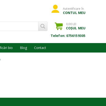
Autentificare în
CONTUL MEU
0,00 LEI
COȘUL MEU
Telefon: 0756159305
ficări bio
Blog
Contact
n