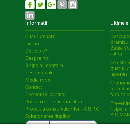
Informatii
Ultimele 
Cum cumpar?
Descoper
tiramisu 
Livrare
Baule Vol
De ce bio?
cafea
Despre noi
Ce este 
Risipa alimentara
gustul un
Testimoniale
japonez
Media room
Granomel
Contact
biscuiți 
Termeni si conditii
fără zah
Politica de confidentialitate
Prevenir
Protectia consumatorilor - A.N.P.C
risipei a
BIO MAN
Soluționarea litigiilor