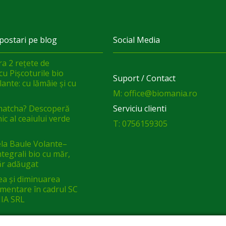
postari pe blog
Social Media
a 2 rețete de
cu Pișcoturile bio
Suport / Contact
ante: cu lămâie și cu
M: office@biomania.ro
matcha? Descoperă
Serviciu clienti
ic al ceaiului verde
T: 0756159305
a Baule Volante–
integrali bio cu măr,
ăr adăugat
ea și diminuarea
limentare în cadrul SC
IA SRL