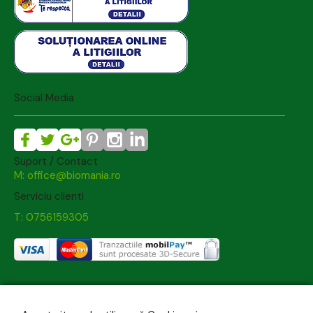
Social Media
Suport / Contact
M: office@biomania.ro
Serviciu clienti
T: 0756159305