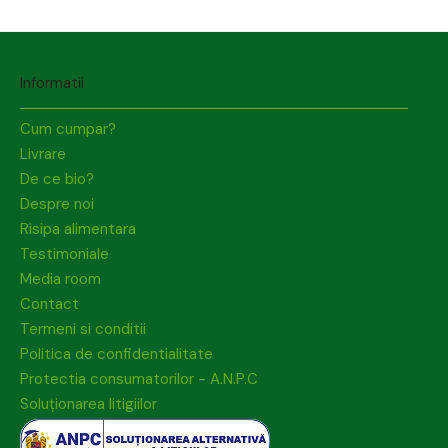
Informatii
Cum cumpar?
Livrare
De ce bio?
Despre noi
Risipa alimentara
Testimoniale
Media room
Contact
Termeni si conditii
Politica de confidentialitate
Protectia consumatorilor - A.N.P.C
Soluționarea litigiilor