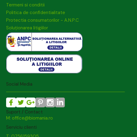
Termeni si conditii
Politica de confidentialitate
Protectia consumatorilor - A.N.P.C
Soluționarea litigiilor
Social Media
Suport / Contact
M: office@biomania.ro
Serviciu clienti
T: 0756159305