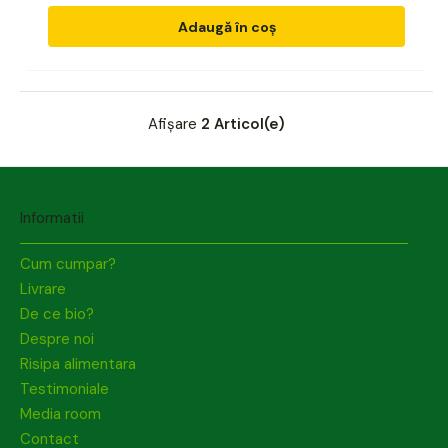
Adaugă în coș
Afișare
2 Articol(e)
Informatii
Cum cumpar?
Livrare
De ce bio?
Despre noi
Risipa alimentara
Testimoniale
Media room
Contact