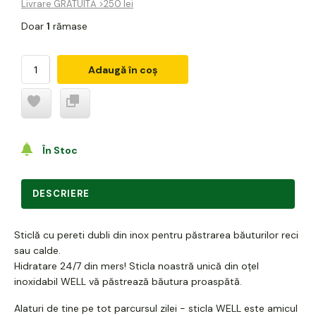
Livrare GRATUITĂ >250 lei
Doar
1
rămase
Adaugă în coș
În Stoc
DESCRIERE
Sticlă cu pereti dubli din inox pentru păstrarea băuturilor reci
sau calde.
Hidratare 24/7 din mers! Sticla noastră unică din oțel
inoxidabil WELL vă păstrează băutura proaspătă.
Alaturi de tine pe tot parcursul zilei - sticla WELL este amicul