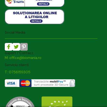
Social Media
Suport / Contact
M: office@biomania.ro
Serviciu clienti
T: 0756159305