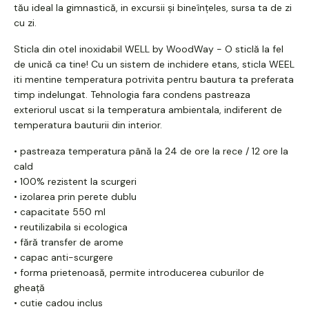
tău ideal la gimnastică, in excursii și bineînțeles, sursa ta de zi
cu zi.
Sticla din otel inoxidabil WELL by WoodWay - O sticlă la fel
de unică ca tine! Cu un sistem de inchidere etans, sticla WEEL
iti mentine temperatura potrivita pentru bautura ta preferata
timp indelungat. Tehnologia fara condens pastreaza
exteriorul uscat si la temperatura ambientala, indiferent de
temperatura bauturii din interior.
• pastreaza temperatura până la 24 de ore la rece / 12 ore la
cald
• 100% rezistent la scurgeri
• izolarea prin perete dublu
• capacitate 550 ml
• reutilizabila si ecologica
• fără transfer de arome
• capac anti-scurgere
• forma prietenoasă, permite introducerea cuburilor de
gheață
• cutie cadou inclus