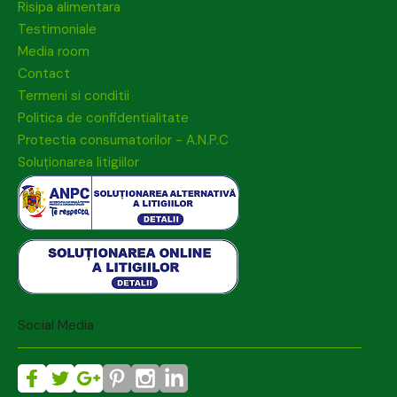
Risipa alimentara
Testimoniale
Media room
Contact
Termeni si conditii
Politica de confidentialitate
Protectia consumatorilor - A.N.P.C
Soluționarea litigiilor
Social Media