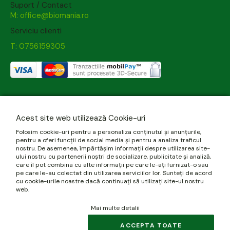
Suport / Contact
M: office@biomania.ro
Serviciu clienti
T: 0756159305
Acest site web utilizează Cookie-uri
Folosim cookie-uri pentru a personaliza conținutul și anunțurile,
pentru a oferi funcții de social media și pentru a analiza traficul
nostru. De asemenea, împărtășim informații despre utilizarea site-
ului nostru cu partenerii noștri de socializare, publicitate și analiză,
care îl pot combina cu alte informații pe care le-ați furnizat-o sau
pe care le-au colectat din utilizarea serviciilor lor. Sunteți de acord
cu cookie-urile noastre dacă continuați să utilizați site-ul nostru
web.
Mai multe detalii
ACCEPTA TOATE