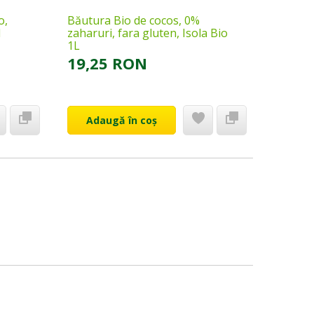
o,
Băutura Bio de cocos, 0%
Bautura
l
zaharuri, fara gluten, Isola Bio
zaharuri
1L
19,25 RON
16,9
Adaugă în coș
Ada