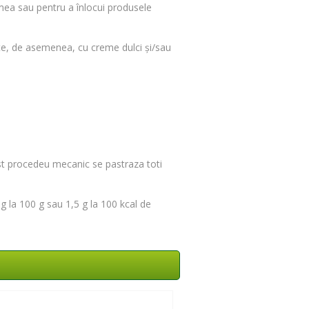
mea sau pentru a înlocui produsele
nte, de asemenea, cu creme dulci și/sau
est procedeu mecanic se pastraza toti
g la 100 g sau 1,5 g la 100 kcal de