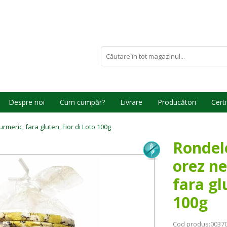
Despre noi
Cum cumpăr?
Livrare
Producători
Certi
rmeric, fara gluten, Fior di Loto 100g
Rondele
orez ne
fara gl
100g
Cod produs:
0037