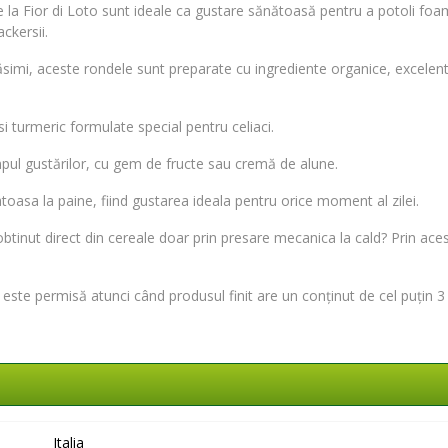
 la Fior di Loto sunt ideale ca gustare sănătoasă pentru a potoli foa
ackersii.
răsimi, aceste rondele sunt preparate cu ingrediente organice, excele
i turmeric formulate special pentru celiaci.
mpul gustărilor, cu gem de fructe sau cremă de alune.
toasa la paine, fiind gustarea ideala pentru orice moment al zilei.
obtinut direct din cereale doar prin presare mecanica la cald? Prin ac
este permisă atunci când produsul finit are un conținut de cel puțin 3 
Italia