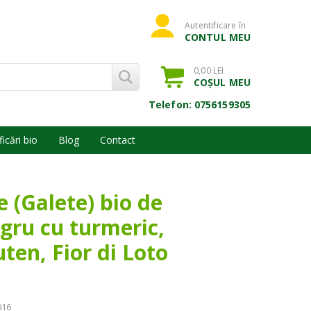
Autentificare în
CONTUL MEU
0,00 LEI
COȘUL MEU
Telefon: 0756159305
ficări bio
Blog
Contact
 (Galete) bio de
gru cu turmeric,
uten, Fior di Loto
016