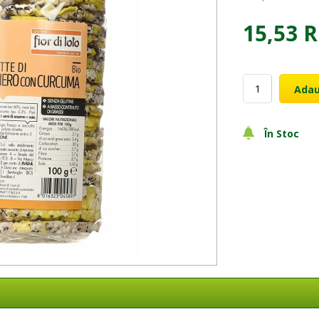
15,53 
Adau
În Stoc