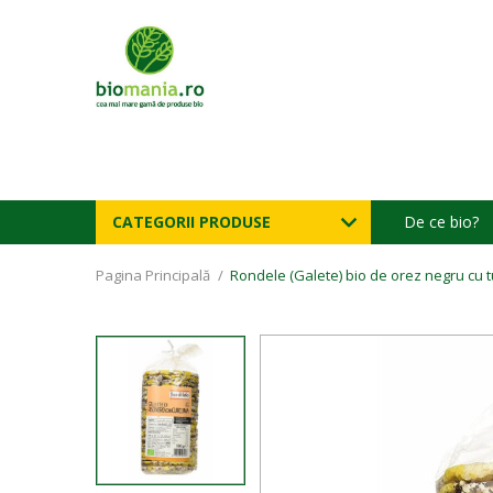
CATEGORII PRODUSE
De ce bio?
Pagina Principală
/
Rondele (Galete) bio de orez negru cu tu