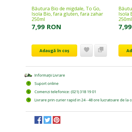
Băutura Bio de migdale, To Go,
Băutu
Isola Bio, fara gluten, fara zahar
Isola 
250ml
250ml
7,99 RON
7,9
Adaugă în coș
Ad
Informații Livrare
Suport online
Comenzi telefonice: (021) 318 19 01
Livrare prin curier rapid in 24 - 48 ore lucratoare de l