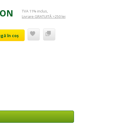
RON
TVA 11% inclus
,
Livrare GRATUITĂ >250 lei
gă în coș