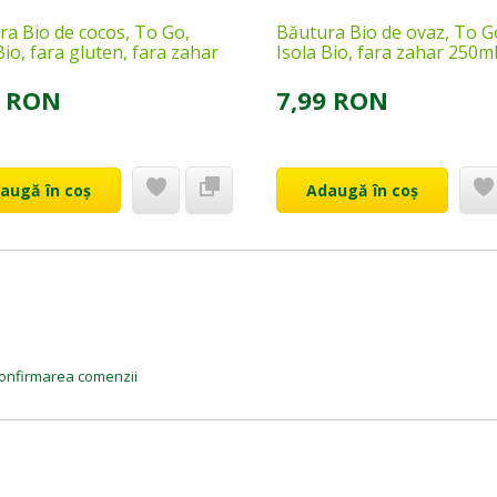
ra Bio de cocos, To Go,
Băutura Bio de ovaz, To G
Bio, fara gluten, fara zahar
Isola Bio, fara zahar 250m
9 RON
7,99 RON
augă în coș
Adaugă în coș
a confirmarea comenzii