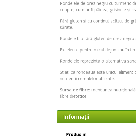
Rondelele de orez negru cu turmeric de
coapte, cum ar fi pâinea, grisinele și cr
Fără gluten și cu conținut scăzut de g
sărate.
Rondele bio fără gluten de orez negru s
Excelente pentru micul dejun sau în ti
Rondelele reprezinta o alternativa sana
Stiati ca rondeaua este unicul aliment 
nutrientii cerealelor utilizate.
Sursa de fibre:
mențiunea nutrițională 
fibre dietetice.
Informaţii
Produs in