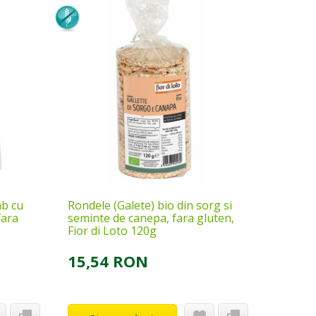
mb cu
Rondele (Galete) bio din sorg si
fara
seminte de canepa, fara gluten,
Fior di Loto 120g
15,54 RON