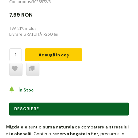
Cod produs:
3028872/3
7,99 RON
TVA 21% inclus
,
Livrare GRATUITĂ >250 lei
Adaugă în coș
În Stoc
DESCRIERE
Migdalele
sunt o
sursa naturala
de combatere a
stresului
si a oboselii
. Contin o
rezerva bogata in fier
, precum si o