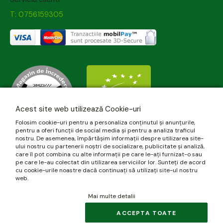
T: 0756159305
Acest site web utilizează Cookie-uri
Folosim cookie-uri pentru a personaliza conținutul și anunțurile,
pentru a oferi funcții de social media și pentru a analiza traficul
nostru. De asemenea, împărtășim informații despre utilizarea site-
ului nostru cu partenerii noștri de socializare, publicitate și analiză,
care îl pot combina cu alte informații pe care le-ați furnizat-o sau
pe care le-au colectat din utilizarea serviciilor lor. Sunteți de acord
cu cookie-urile noastre dacă continuați să utilizați site-ul nostru
web.
Mai multe detalii
© 2026 biomania.ro | Powered by
blugento
.
ACCEPTA TOATE