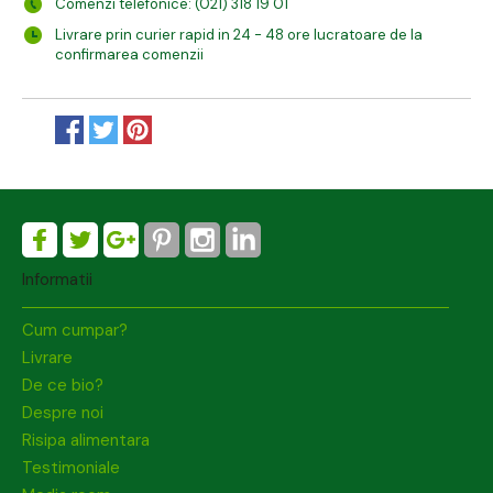
Comenzi telefonice: (021) 318 19 01
Livrare prin curier rapid in 24 - 48 ore lucratoare de la
confirmarea comenzii
Informatii
Cum cumpar?
Livrare
De ce bio?
Despre noi
Risipa alimentara
Testimoniale