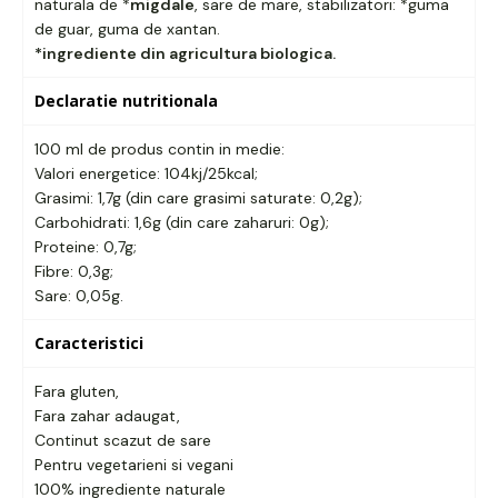
naturala de *
migdale
, sare de mare, stabilizatori: *guma
de guar, guma de xantan.
*ingrediente din agricultura biologica.
Declaratie nutritionala
100 ml de produs contin in medie:
Valori energetice: 104kj/25kcal;
Grasimi: 1,7g (din care grasimi saturate: 0,2g);
Carbohidrati: 1,6g (din care zaharuri: 0g);
Proteine: 0,7g;
Fibre: 0,3g;
Sare: 0,05g.
Caracteristici
Fara gluten,
Fara zahar adaugat,
Continut scazut de sare
Pentru vegetarieni si vegani
100% ingrediente naturale