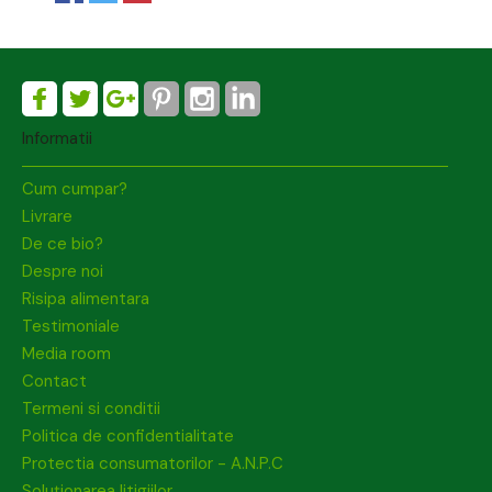
Informatii
Cum cumpar?
Livrare
De ce bio?
Despre noi
Risipa alimentara
Testimoniale
Media room
Contact
Termeni si conditii
Politica de confidentialitate
Protectia consumatorilor - A.N.P.C
Soluționarea litigiilor