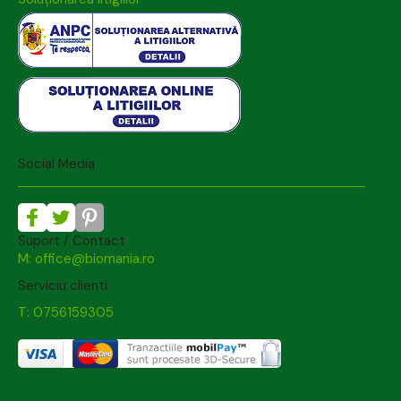
Social Media
Suport / Contact
M: office@biomania.ro
Serviciu clienti
T: 0756159305