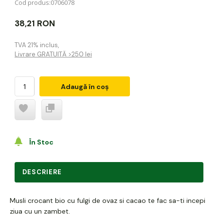
Cod produs:
0706078
38,21 RON
TVA 21% inclus
,
Livrare GRATUITĂ >250 lei
Adaugă în coș
În Stoc
DESCRIERE
Musli crocant bio cu fulgi de ovaz si cacao te fac sa-ti incepi
ziua cu un zambet.