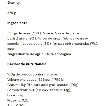
Gramaj:
375 g
Ingrediente
*Fulgi de
ovaz
(43%), *miere, *nuca de cocos
deshidratata (9%), *sirop de orez, *ulei de floarea-
soarelui, *cacao pudra (8%), *
grau
spelta
expandat (7%),
sare.
*ingrediente de agricultura ecologica.
Declaratie nutritionala
100g de produs contin in medie:
Valoare energetica: 429kcal / 1795 kj,
Grasimi: 18g (din care acizi grasi saturati: 7,6g)
Carbohidrati: 53g (din care zaharuri: 19g),
Fibre: 8,7g,
Proteine: 9,3g,
Sare: 0,20g.