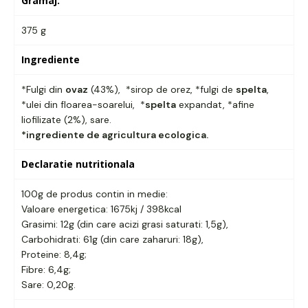
Gramaj:
375 g
Ingrediente
*Fulgi din
ovaz
(43%), *sirop de orez, *fulgi de
spelta
,
*ulei din floarea-soarelui, *
spelta
expandat, *afine
liofilizate (2%), sare.
*ingrediente de agricultura ecologica.
Declaratie nutritionala
100g de produs contin in medie:
Valoare energetica: 1675kj / 398kcal
Grasimi: 12g (din care acizi grasi saturati: 1,5g),
Carbohidrati: 61g (din care zaharuri: 18g),
Proteine: 8,4g;
Fibre: 6,4g;
Sare: 0,20g.