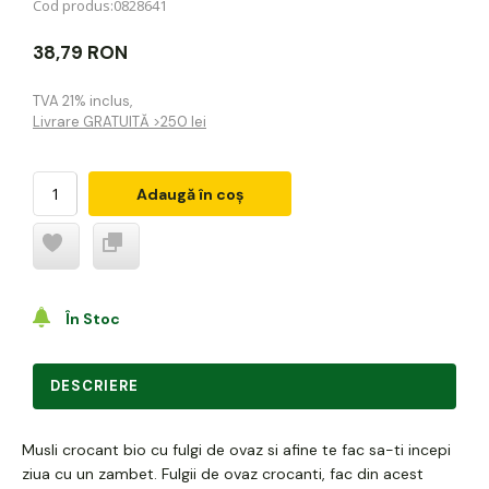
Cod produs:
0828641
38,79 RON
TVA 21% inclus
,
Livrare GRATUITĂ >250 lei
Adaugă în coș
În Stoc
DESCRIERE
Musli crocant bio cu fulgi de ovaz si afine te fac sa-ti incepi
ziua cu un zambet. Fulgii de ovaz crocanti, fac din acest