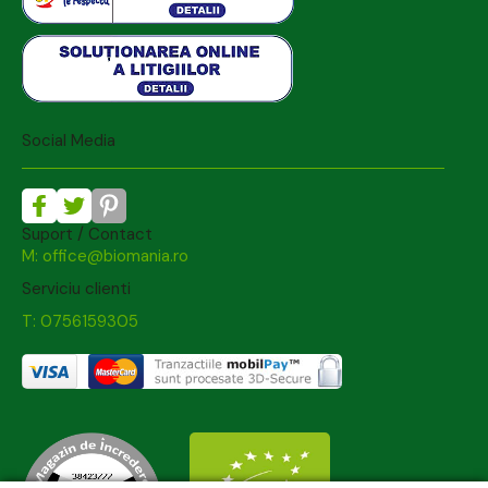
Social Media
Suport / Contact
M: office@biomania.ro
Serviciu clienti
T: 0756159305