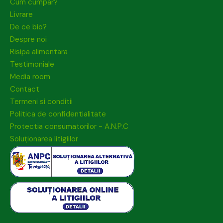
Cum cumpar?
Livrare
De ce bio?
Despre noi
Risipa alimentara
Testimoniale
Media room
Contact
Termeni si conditii
Politica de confidentialitate
Protectia consumatorilor - A.N.P.C
Soluționarea litigiilor