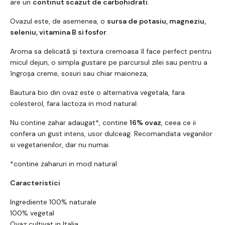
are un
continut scazut de carbohidrati
.
Ovazul este, de asemenea, o
sursa de potasiu, magneziu,
seleniu, vitamina B si fosfor
.
Aroma sa delicată și textura cremoasa îl face perfect pentru
micul dejun, o simpla gustare pe parcursul zilei sau pentru a
îngroșa creme, sosuri sau chiar maioneza,
Bautura bio din ovaz este o alternativa vegetala, fara
colesterol, fara lactoza in mod natural.
Nu contine zahar adaugat*, contine
16% ovaz
, ceea ce ii
confera un gust intens, usor dulceag. Recomandata veganilor
si vegetarienilor, dar nu numai.
*contine zaharuri in mod natural
Caracteristici
Ingrediente 100% naturale
100% vegetal
Ovaz cultivat in Italia