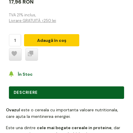
17,96 RON
TVA 21% inclus
,
Livrare GRATUITĂ >250 lei
Adaugă în coș
În Stoc
DESCRIERE
Ovazul
este o cereala cu importanta valoare nutritionala,
care ajuta la mentinerea energiei.
Este una dintre
cele mai bogate cereale in proteine
, dar