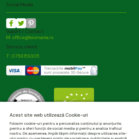
Social Media
Suport / Contact
M: office@biomania.ro
Serviciu clienti
T: 0756159305
Acest site web utilizează Cookie-uri
Folosim cookie-uri pentru a personaliza conținutul și anunțurile,
pentru a oferi funcții de social media și pentru a analiza traficul
nostru. De asemenea, împărtășim informații despre utilizarea site-
ului nostru cu partenerii noștri de socializare, publicitate și analiză,