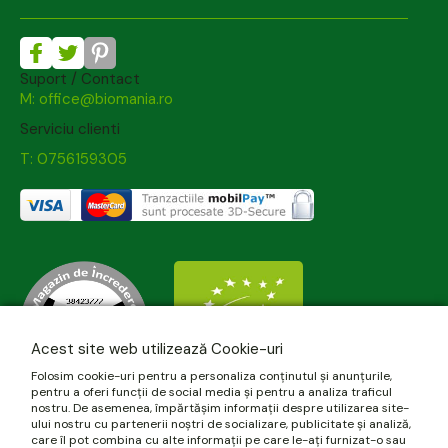
Suport / Contact
M: office@biomania.ro
Serviciu clienti
T: 0756159305
Acest site web utilizează Cookie-uri
Folosim cookie-uri pentru a personaliza conținutul și anunțurile,
pentru a oferi funcții de social media și pentru a analiza traficul
nostru. De asemenea, împărtășim informații despre utilizarea site-
ului nostru cu partenerii noștri de socializare, publicitate și analiză,
care îl pot combina cu alte informații pe care le-ați furnizat-o sau