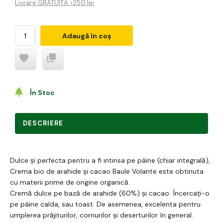
Livrare GRATUITĂ >250 lei
Adaugă în coș
În Stoc
DESCRIERE
Dulce și perfecta pentru a fi intinsa pe pâine (chiar integrală),
Crema bio de arahide și cacao Baule Volante este obtinuta
cu materii prime de origine organică.
Cremă dulce pe bază de arahide (60%) și cacao. Încercați-o
pe pâine calda, sau toast. De asemenea, excelenta pentru
umplerea prăjiturilor, cornurilor și deserturilor în general.