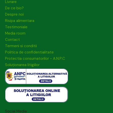
Livrare
De ce bio?
Despre noi
Risipa alimentara
Testimoniale
Media room
Contact
Termeni si conditii
Politica de confidentialitate
Protectia consumatorilor - A.N.P.C
Soluționarea litigiilor
Social Media