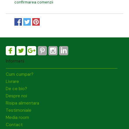
confirmarea comenzii
Informatii
Cum cumpar?
Livrare
De ce bio?
Despre noi
Risipa alimentara
Testimoniale
Media room
Contact