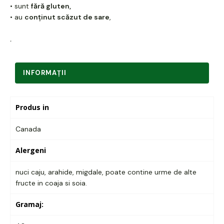
• sunt
fără gluten,
• au
conținut scăzut de sare
,
.
INFORMAŢII
Produs in
Canada
Alergeni
nuci caju, arahide, migdale, poate contine urme de alte
fructe in coaja si soia.
Gramaj: