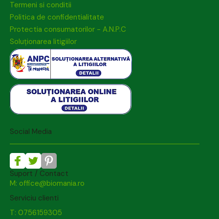
Termeni si conditii
Politica de confidentialitate
Protectia consumatorilor - A.N.P.C
Soluționarea litigiilor
Social Media
Suport / Contact
M: office@biomania.ro
Serviciu clienti
T: 0756159305