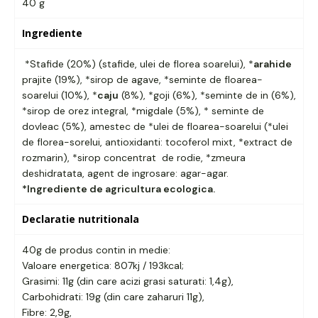
40 g
Ingrediente
*Stafide (20%) (stafide, ulei de florea soarelui), *
arahide
prajite (19%), *sirop de agave, *seminte de floarea-
soarelui (10%), *
caju
(8%), *goji (6%), *seminte de in (6%),
*sirop de orez integral, *migdale (5%), * seminte de
dovleac (5%), amestec de *ulei de floarea-soarelui (*ulei
de florea-sorelui, antioxidanti: tocoferol mixt, *extract de
rozmarin), *sirop concentrat de rodie, *zmeura
deshidratata, agent de ingrosare: agar-agar.
*Ingrediente de agricultura ecologica.
Declaratie nutritionala
40g de produs contin in medie:
Valoare energetica: 807kj / 193kcal;
Grasimi: 11g (din care acizi grasi saturati: 1,4g),
Carbohidrati: 19g (din care zaharuri 11g),
Fibre: 2,9g,