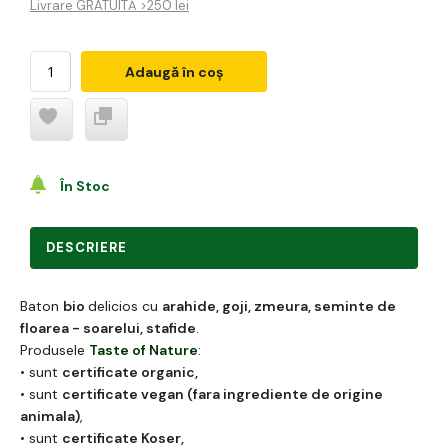
Livrare GRATUITĂ >250 lei
Adaugă în coș
În Stoc
DESCRIERE
Baton
bio
delicios cu
arahide, goji, zmeura, seminte de
floarea - soarelui, stafide
.
Produsele
Taste of Nature
:
• sunt
certificate organic,
• sunt
certificate vegan (fara ingrediente de origine
animala)
,
• sunt
certificate Koser,