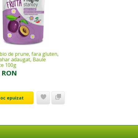
bio de prune, fara gluten,
zahar adaugat, Baule
te 100g
8 RON
toc epuizat