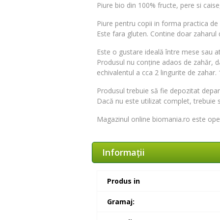
Piure bio din 100% fructe, pere si cais
Piure pentru copii in forma practica de 
Este fara gluten. Contine doar zaharul din
Este o gustare ideală între mese sau at
Produsul nu conține adaos de zahăr, da
echivalentul a cca 2 lingurite de zahar. 
Produsul trebuie să fie depozitat depar
Dacă nu este utilizat complet, trebuie s
Magazinul online biomania.ro este
ope
Informaţii
Produs in
Gramaj: