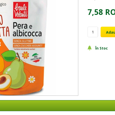
7,58 R
Adau
În Stoc