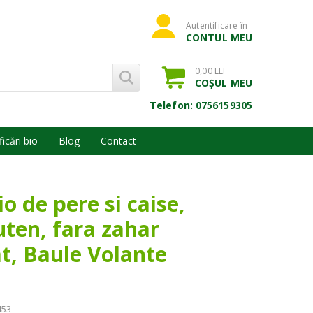
Autentificare în
CONTUL MEU
0,00 LEI
COȘUL MEU
Telefon: 0756159305
ficări bio
Blog
Contact
io de pere si caise,
uten, fara zahar
t, Baule Volante
453