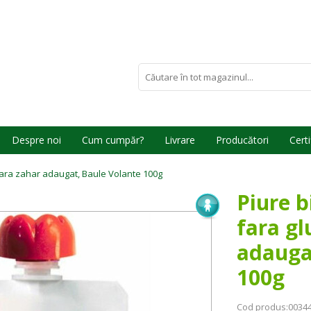
Despre noi
Cum cumpăr?
Livrare
Producători
Certi
, fara zahar adaugat, Baule Volante 100g
Piure b
fara gl
adauga
100g
Cod produs:
0034