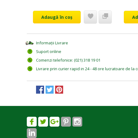
Adaugă în coș
Ad
Informații Livrare
Suport online
Comenzi telefonice: (021) 318 19 01
Livrare prin curier rapid in 24 - 48 ore lucratoare de l