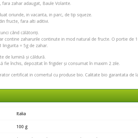
e, fara zahar adaugat, Baule Volante.
luat oriunde, in vacanta, in parc, de tip squeze.
 fructe, fara alti aditivi.
unci când călătoriți.
r contine zaharurile continute in mod natural de fructe. O portie de 1
1 lingurita = 5g de zahar.
te de lumină și căldură.
ă fie închis, depozitat în frigider și consumat în maxim 2 zile.
rator certificat in comertul cu produse bio
. Calitate bio garantata de l
Italia
100 g