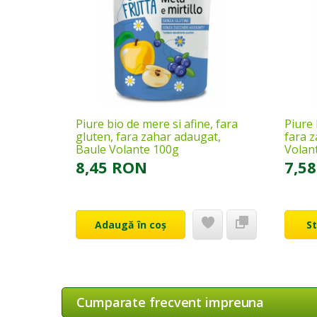
Piure bio de mere si afine, fara
Piure 
gluten, fara zahar adaugat,
fara 
Baule Volante 100g
Volan
8,45 RON
7,5
Adaugă în coș
S
Cumparate frecvent impreuna