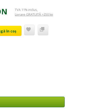
ON
TVA 11% inclus
,
Livrare GRATUITĂ >250 lei
gă în coș