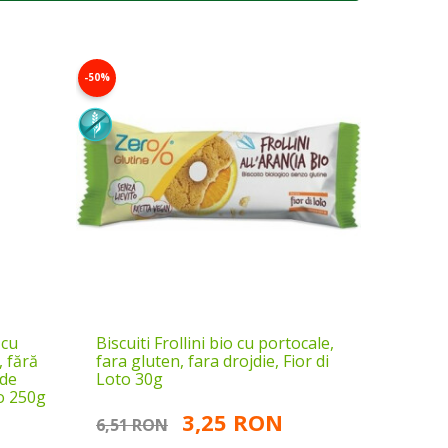
-50%
 cu
Biscuiti Frollini bio cu portocale,
, fără
fara gluten, fara drojdie, Fior di
 de
Loto 30g
to 250g
3,25 RON
6,51 RON