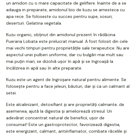
un amidon cu o mare capacitate de gelifiere. Inainte de a se
adauga in preparate, amidonul bio de kuzu se amesteca cu
apa rece. Se foloseste cu succes pentru supe, sosuri,
deserturi. Gelatina vegetala.
Kuzu organic, obținut din amidonul prezent în rădăcina
Pueraria Lobata este prelucrat manual. A fost folosit din cele
mai vechi timpuri pentru proprietățile sale terapeutice. Nu are
aspectul unei pulberi uniforme, dar cu bulgări mai mult sau
mai puțin mari, se dizolvă ușor în apă și se îngroașă la
încălzirea in apă sau în alte preparate.
Kuzu este un agent de îngroșare natural pentru alimente. Se
folosește pentru a face jeleuri, băuturi, dar și ca un calmant al
setei.
Este alcalinizant, detoxifiant și are proprietăți calmante; de
asemenea, ajută la digestia și ameliorează stresul. Un
adevărat concentrat natural de beneficii, ușor de
consumat! Este un gastroprotector, favorizează digestia,
este energizant, calmant, antiinflamator, combate răcelile și