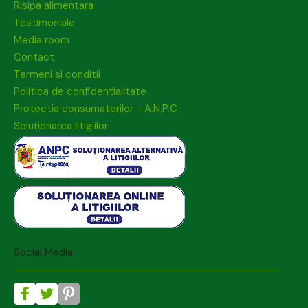
Risipa alimentara
Testimoniale
Media room
Contact
Termeni si conditii
Politica de confidentialitate
Protectia consumatorilor - A.N.P.C
Soluționarea litigiilor
Social Media