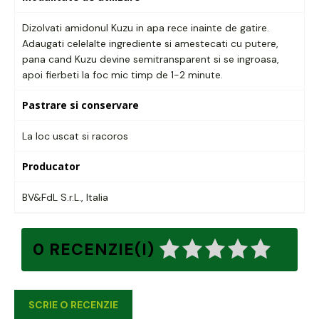
Dizolvati amidonul Kuzu in apa rece inainte de gatire.
Adaugati celelalte ingrediente si amestecati cu putere,
pana cand Kuzu devine semitransparent si se ingroasa,
apoi fierbeti la foc mic timp de 1-2 minute.
Pastrare si conservare
La loc uscat si racoros
Producator
BV&FdL S.r.L., Italia
0 RECENZIE(I)
SCRIE O RECENZIE