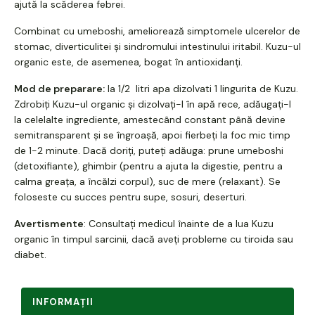
ajută la scăderea febrei.
Combinat cu umeboshi, ameliorează simptomele ulcerelor de
stomac, diverticulitei și sindromului intestinului iritabil. Kuzu-ul
organic este, de asemenea, bogat în antioxidanți.
Mod de preparare:
la 1/2 litri apa dizolvati 1 lingurita de Kuzu.
Zdrobiți Kuzu-ul organic și dizolvați-l în apă rece, adăugați-l
la celelalte ingrediente, amestecând constant până devine
semitransparent și se îngroașă, apoi fierbeți la foc mic timp
de 1-2 minute. Dacă doriți, puteți adăuga: prune umeboshi
(detoxifiante), ghimbir (pentru a ajuta la digestie, pentru a
calma greața, a încălzi corpul), suc de mere (relaxant).
Se
foloseste cu succes pentru supe, sosuri, deserturi.
Avertismente
: Consultați medicul înainte de a lua Kuzu
organic în timpul sarcinii, dacă aveți probleme cu tiroida sau
diabet.
INFORMAŢII