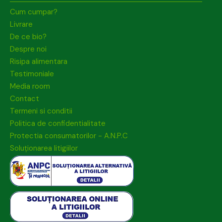
Cum cumpar?
Livrare
De ce bio?
Despre noi
Risipa alimentara
Testimoniale
Media room
Contact
Termeni si conditii
Politica de confidentialitate
Protectia consumatorilor - A.N.P.C
Soluționarea litigiilor